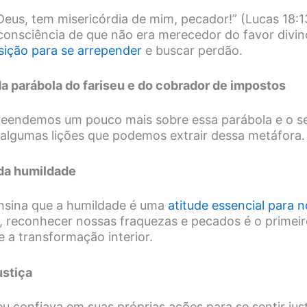
Deus, tem misericórdia de mim, pecador!” (Lucas 18:13
consciência de que não era merecedor do favor divin
sição para se arrepender
e buscar perdão.
da parábola do fariseu e do cobrador de impostos
eendemos um pouco mais sobre essa parábola e o se
lgumas lições que podemos extrair dessa metáfora. 
 da humildade
nsina que a humildade é uma
atitude essencial para
so, reconhecer nossas fraquezas e pecados é o primei
 a transformação interior.
ustiça
u confiava em suas próprias ações para se sentir jus