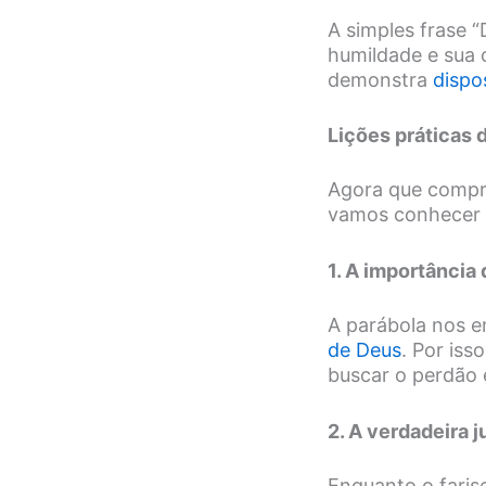
A simples frase “
humildade e sua 
demonstra
dispo
Lições práticas 
Agora que compr
vamos conhecer a
1. A importância
A parábola nos e
de Deus
. Por is
buscar o perdão e
2. A verdadeira j
Enquanto o farise