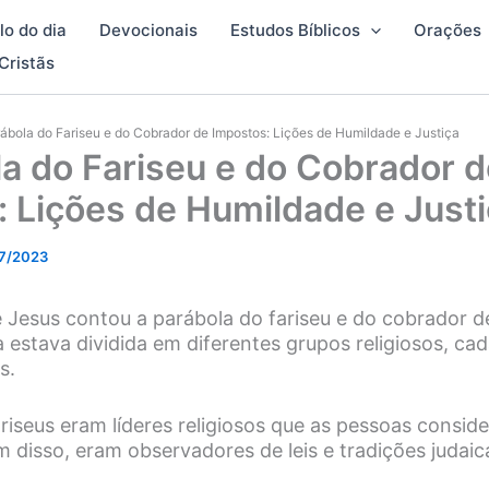
lo do dia
Devocionais
Estudos Bíblicos
Orações
Cristãs
ábola do Fariseu e do Cobrador de Impostos: Lições de Humildade e Justiça
a do Fariseu e do Cobrador d
 Lições de Humildade e Just
7/2023
Jesus contou a parábola do fariseu e do cobrador d
a estava dividida em diferentes grupos religiosos, c
as.
ariseus eram líderes religiosos que as pessoas consid
m disso, eram observadores de leis e tradições judaic