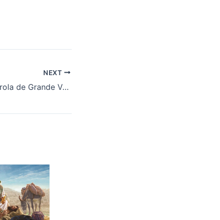
NEXT
A Parábola da Pérola de Grande Valor – Buscando o Reino dos Céus