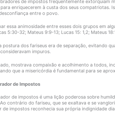
obradores de impostos frequentemente extorquiam ma
 para enriquecerem à custa dos seus compatriotas. I
desconfiança entre o povo.
ar essa animosidade entre esses dois grupos em al
as 5:30-32; Mateus 9:9-13; Lucas 15: 1,2; Mateus 18:1
a postura dos fariseus era de separação, evitando qu
 consideravam impuros.
 lado, mostrava compaixão e acolhimento a todos, inc
nando que a misericórdia é fundamental para se apro
rador de Impostos
ador de impostos é uma lição poderosa sobre humil
Ao contrário do fariseu, que se exaltava e se vanglor
r de impostos reconhecia sua própria indignidade di