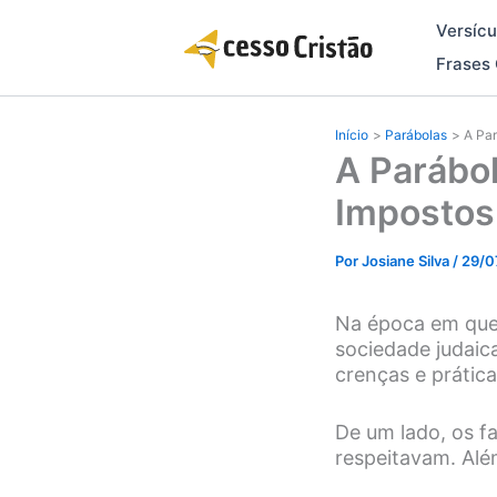
Ir
Versícu
para
o
Frases 
conteúdo
Início
Parábolas
A Par
A Parábol
Impostos:
Por
Josiane Silva
/
29/0
Na época em que 
sociedade judaic
crenças e prátic
De um lado, os f
respeitavam. Alé