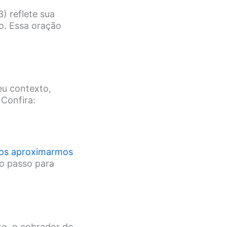
) reflete sua
o. Essa oração
u contexto,
Confira:
 nos aproximarmos
ro passo para
to, o cobrador de