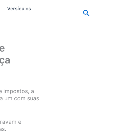
Versículos
Pesquisar
e
iça
e impostos, a
ada um com suas
eravam e
as.