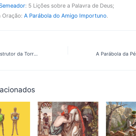
 Semeador
: 5 Lições sobre a Palavra de Deus;
a Oração:
A Parábola do Amigo Importuno
.
A Parábola do Construtor da Torre – 9 lições para mudar sua vida na presença de Deus
lacionados