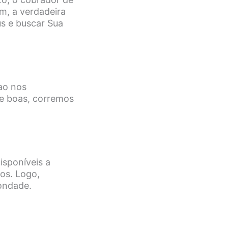
m, a verdadeira
us e buscar Sua
 ao nos
e boas, corremos
isponíveis a
os. Logo,
ondade.