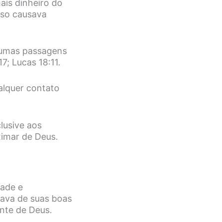
is dinheiro do
sso causava
gumas passagens
7; Lucas 18:11.
alquer contato
lusive aos
ximar de Deus.
dade e
iava de suas boas
ante de Deus.