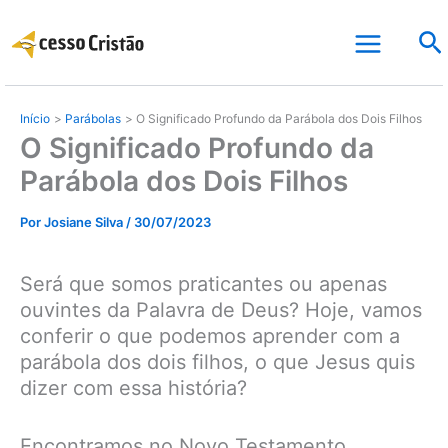
Ir
Pe
para
o
conteúdo
Início
Parábolas
O Significado Profundo da Parábola dos Dois Filhos
O Significado Profundo da
Parábola dos Dois Filhos
Por
Josiane Silva
/
30/07/2023
Será que somos praticantes ou apenas
ouvintes da Palavra de Deus? Hoje, vamos
conferir o que podemos aprender com a
parábola dos dois filhos, o que Jesus quis
dizer com essa história?
Encontramos no Novo Testamento