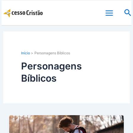
Ir
Pe
para
o
conteúdo
Início
Personagens Bíblicos
Personagens
Bíblicos