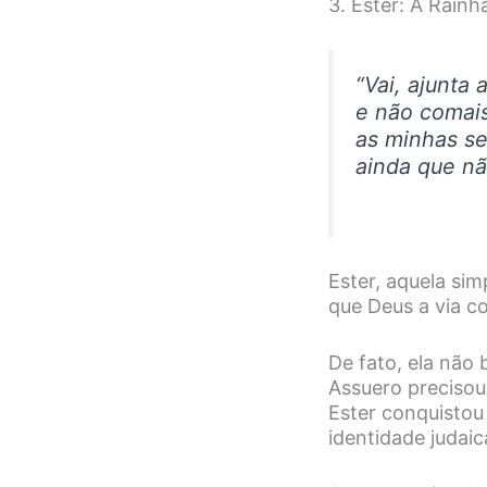
3. Ester: A Rainh
“Vai, ajunta
e não comais
as minhas se
ainda que não
Ester, aquela s
que Deus a via c
De fato, ela não
Assuero precisou
Ester conquistou
identidade judaic