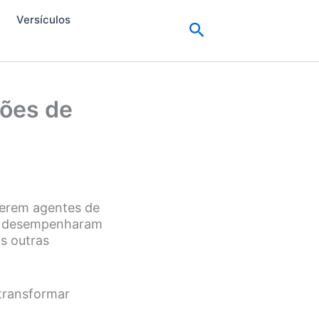
Versículos
Pesquisar
ções de
 serem agentes de
es desempenharam
as outras
 transformar