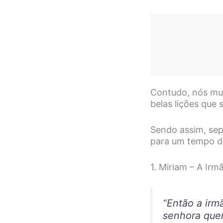
Contudo, nós mu
belas lições que 
Sendo assim, sep
para um tempo de
1. Miriam – A Irm
“Então a irm
senhora que