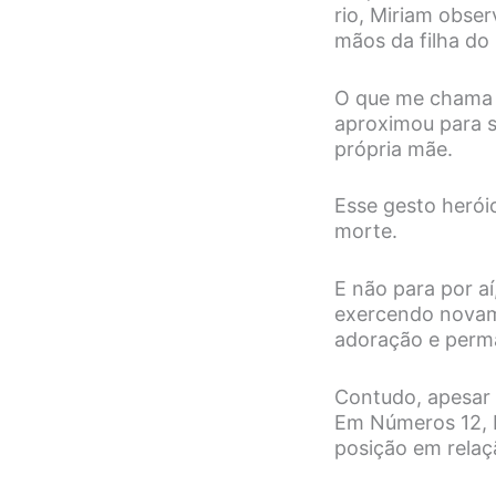
rio, Miriam obser
mãos da filha do
O que me chama a
aproximou para s
própria mãe.
Esse gesto herói
morte.
E não para por a
exercendo novame
adoração e perma
Contudo, apesar d
Em Números 12, M
posição em relaç