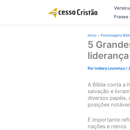
Ir
Versícu
para
o
Frases 
conteúdo
Início
Personagens Bíbl
5 Grandes
liderança
Por
Indiara Lourenço
/
A Bíblia conta a
salvação e livr
diversos papéis, 
posições notávei
É importante ref
nações e reinos