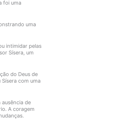
a foi uma
monstrando uma
ou intimidar pelas
sor Sísera, um
eção do Deus de
ou Sísera com uma
a ausência de
rio. A coragem
 mudanças.