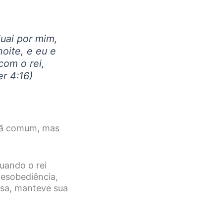
juai por mim,
oite, e eu e
com o rei,
er 4:16)
fã comum, mas
uando o rei
desobediência,
osa, manteve sua