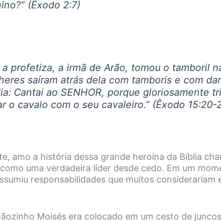
nino?” (Êxodo 2:7)
, a profetiza, a irmã de Arão, tomou o tamboril 
heres saíram atrás dela com tamboris e com dan
ia: Cantai ao SENHOR, porque gloriosamente tri
r o cavalo com o seu cavaleiro.” (Êxodo 15:20-2
te, amo a história dessa grande heroína da Bíblia ch
como uma verdadeira líder desde cedo. Em um momen
sumiu responsabilidades que muitos considerariam 
ãozinho Moisés era colocado em um cesto de juncos