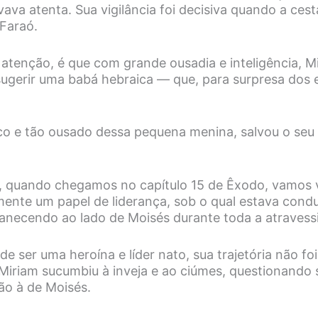
vava atenta. Sua vigilância foi decisiva quando a ces
 Faraó.
tenção, é que com grande ousadia e inteligência, M
ugerir uma babá hebraica — que, para surpresa dos e
co e tão ousado dessa pequena menina, salvou o seu
í, quando chegamos no capítulo 15 de Êxodo, vamos 
nte um papel de liderança, sob o qual estava cond
necendo ao lado de Moisés durante toda a atravessi
e ser uma heroína e líder nato, sua trajetória não foi
iriam sucumbiu à inveja e ao ciúmes, questionando 
ão à de Moisés.