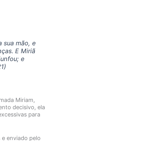
na sua mão, e
ças. E Miriã
unfou; e
1)
amada Miriam,
to decisivo, ela
excessivas para
 e enviado pelo