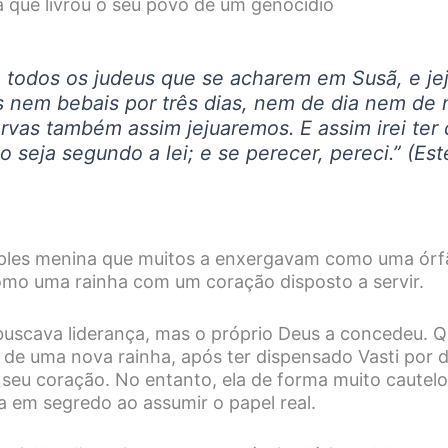
a que livrou o seu povo de um genocídio
 a todos os judeus que se acharem em Susã, e je
 nem bebais por três dias, nem de dia nem de n
rvas também assim jejuaremos. E assim irei ter 
 seja segundo a lei; e se perecer, pereci.” (Est
imples menina que muitos a enxergavam como uma ór
omo uma rainha com um coração disposto a servir.
 buscava liderança, mas o próprio Deus a concedeu. Q
 de uma nova rainha, após ter dispensado Vasti por 
 seu coração. No entanto, ela de forma muito cautel
a em segredo ao assumir o papel real.