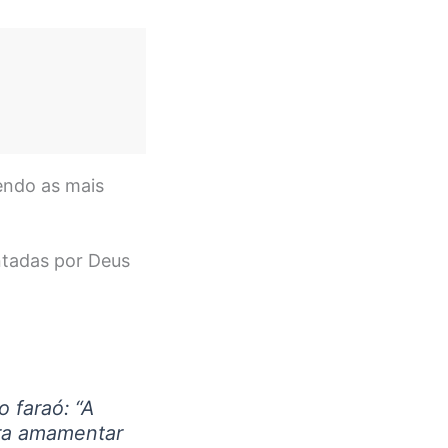
endo as mais
ntadas por Deus
 faraó: “A
ra amamentar