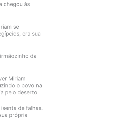
ta chegou às
iriam se
gípcios, era sua
 irmãozinho da
ver Miriam
uzindo o povo na
a pelo deserto.
 isenta de falhas.
sua própria