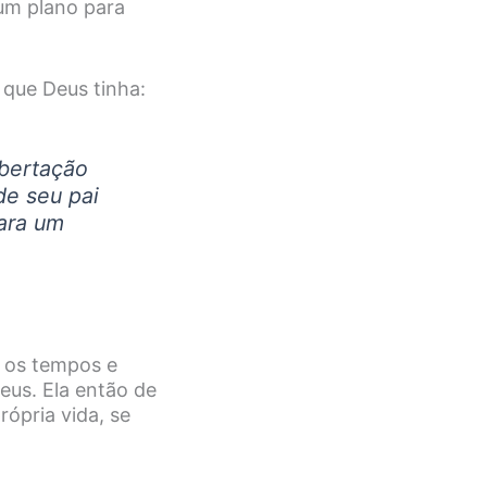
 um plano para
que Deus tinha:
ibertação
de seu pai
ara um
: os tempos e
eus. Ela então de
ópria vida, se