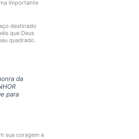
uma importante
paço destinado
péis que Deus
seu quadrado.
honra da
ENHOR
ue para
 em sua coragem e