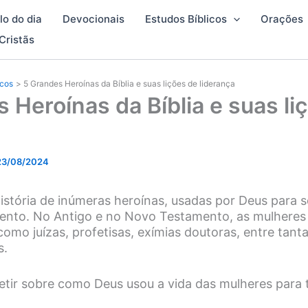
lo do dia
Devocionais
Estudos Bíblicos
Orações
Cristãs
icos
5 Grandes Heroínas da Bíblia e suas lições de liderança
 Heroínas da Bíblia e suas li
23/08/2024
 história de inúmeras heroínas, usadas por Deus para
amento. No Antigo e no Novo Testamento, as mulher
como juízas, profetisas, exímias doutoras, entre tant
s.
letir sobre como Deus usou a vida das mulheres para