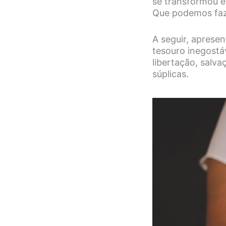
se transformou 
Que podemos faze
A seguir, apresen
tesouro inegostá
libertação, salva
súplicas.