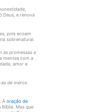
honestidade,
ó Deus, e renova
tes, pois ecoam
ma sobrenatural.
om as promessas e
s e mentes com a
idade, amor e
o-as de meros
. A
oração de
 Bíblia. Mas que