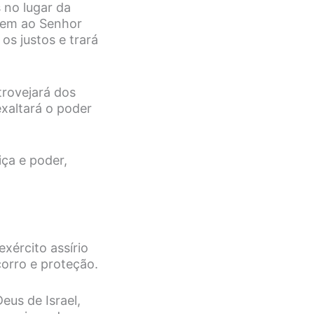
 no lugar da
põem ao Senhor
os justos e trará
trovejará dos
exaltará o poder
iça e poder,
xército assírio
orro e proteção.
us de Israel,