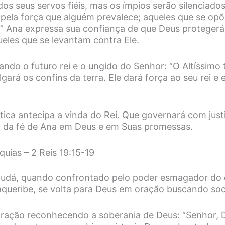
os seus servos fiéis, mas os ímpios serão silenciados
 pela força que alguém prevalece; aqueles que se o
” Ana expressa sua confiança de que Deus protegerá 
ueles que se levantam contra Ele.
ando o futuro rei e o ungido do Senhor: “O Altíssimo 
lgará os confins da terra. Ele dará força ao seu rei e 
tica antecipa a vinda do Rei. Que governará com just
o da fé de Ana em Deus e em Suas promessas.
uias – 2 Reis 19:15-19
 Judá, quando confrontado pelo poder esmagador do e
aqueribe, se volta para Deus em oração buscando soc
ração reconhecendo a soberania de Deus: “Senhor, De