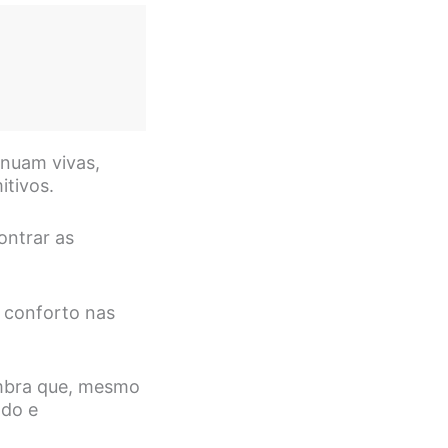
inuam vivas,
itivos.
ontrar as
 conforto nas
embra que, mesmo
ndo e