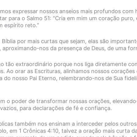
amos expressar nossos anseios mais profundos com 
ar para o Salmo 51: “Cria em mim um coração puro, 
espírito reto.”
 Bíblia por mais curtas que sejam, elas são importan
, aproximando-nos da presença de Deus, de uma for
lgo tão extraordinário porque nos liga diretamente c
s. Ao orar as Escrituras, alinhamos nossos coraçõe
 do nosso Pai Eterno, relembrando-nos de Sua fidel
tem o poder de transformar nossas orações, elevand
vazios, para declarações de fé e confiança.
blicas também nos ensinam a interceder pelos outros
lo, em 1 Crônicas 4:10, talvez a oração mais curta da