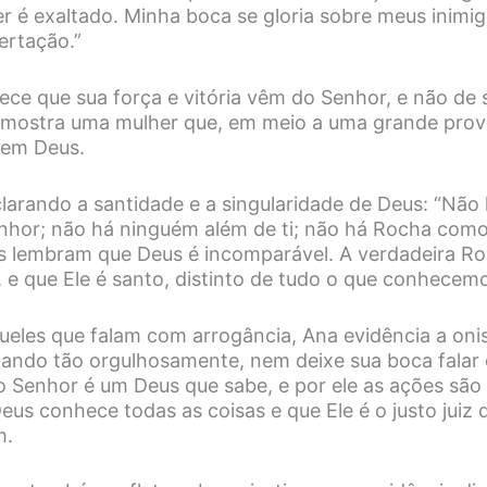
 é exaltado. Minha boca se gloria sobre meus inimig
bertação.”
ece que sua força e vitória vêm do Senhor, e não de
é mostra uma mulher que, em meio a uma grande pro
a em Deus.
larando a santidade e a singularidade de Deus: “Não
hor; não há ninguém além de ti; não há Rocha como
os lembram que Deus é incomparável. A verdadeira 
 e que Ele é santo, distinto de tudo o que conhecem
eles que falam com arrogância, Ana evidência a onis
lando tão orgulhosamente, nem deixe sua boca falar
 o Senhor é um Deus que sabe, e por ele as ações são 
us conhece todas as coisas e que Ele é o justo juiz 
m.