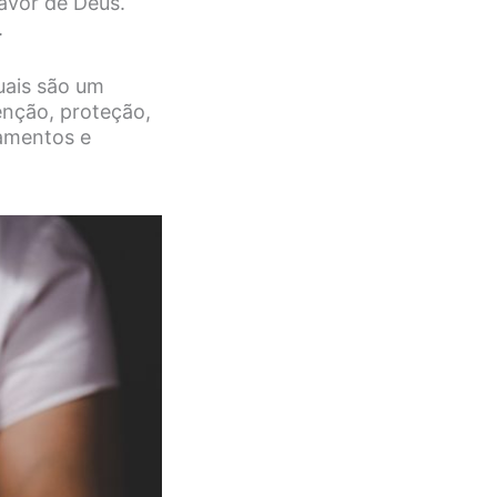
avor de Deus.
.
quais são um
ênção, proteção,
lamentos e