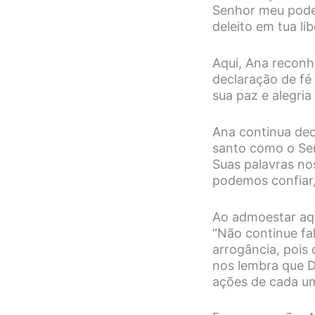
Senhor meu poder
deleito em tua li
Aqui, Ana reconh
declaração de f
sua paz e alegri
Ana continua dec
santo como o Sen
Suas palavras n
podemos confiar,
Ao admoestar aqu
“Não continue fa
arrogância, pois
nos lembra que De
ações de cada u