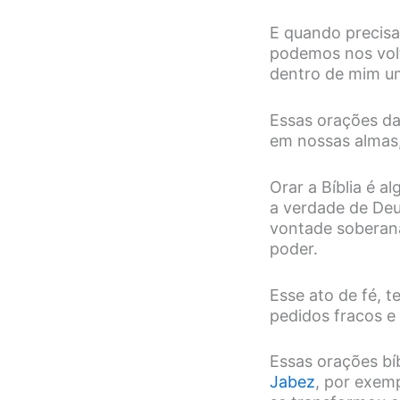
E quando precis
podemos nos volt
dentro de mim um 
Essas orações da
em nossas almas
Orar a Bíblia é a
a verdade de Deu
vontade soberana
poder.
Esse ato de fé, 
pedidos fracos e 
Essas orações bí
Jabez
, por exemp