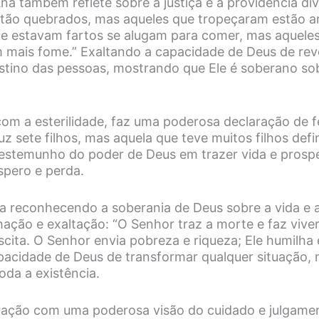
a também reflete sobre a justiça e a providência div
estão quebrados, mas aqueles que tropeçaram estão
ue estavam fartos se alugam para comer, mas aquele
 mais fome.” Exaltando a capacidade de Deus de reve
stino das pessoas, mostrando que Ele é soberano so
com a esterilidade, faz uma poderosa declaração de f
 luz sete filhos, mas aquela que teve muitos filhos defi
estemunho do poder de Deus em trazer vida e prosp
spero e perda.
a reconhecendo a soberania de Deus sobre a vida e a
ação e exaltação: “O Senhor traz a morte e faz viver
scita. O Senhor envia pobreza e riqueza; Ele humilha 
acidade de Deus de transformar qualquer situação,
toda a existência.
 oração com uma poderosa visão do cuidado e julgamen