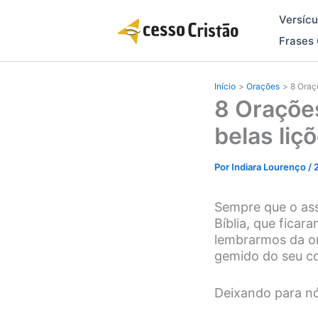
Ir
Versícu
para
o
Frases 
conteúdo
Início
Orações
8 Oraç
8 Oraçõe
belas liç
Por
Indiara Lourenço
/
Sempre que o ass
Bíblia, que fica
lembrarmos da or
gemido do seu co
Deixando para n