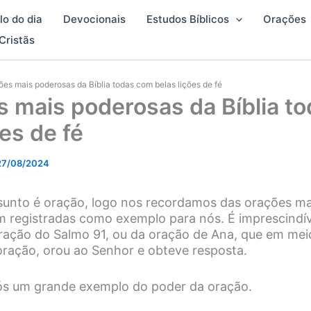
lo do dia
Devocionais
Estudos Bíblicos
Orações
Cristãs
ões mais poderosas da Bíblia todas com belas lições de fé
s mais poderosas da Bíblia t
ões de fé
27/08/2024
unto é oração, logo nos recordamos das orações ma
ram registradas como exemplo para nós. É imprescindív
ação do Salmo 91, ou da oração de Ana, que em meio
ração, orou ao Senhor e obteve resposta.
ós um grande exemplo do poder da oração.