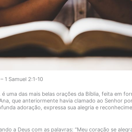
– 1 Samuel 2:1-10
, é uma das mais belas orações da Bíblia, feita em fo
 Ana, que anteriormente havia clamado ao Senhor por 
funda adoração, expressa sua alegria e reconhecim
ando a Deus com as palavras: “Meu coração se alegr