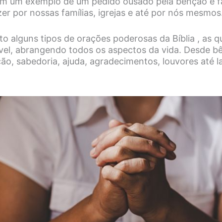
em um exemplo de um pedido ousado pela bênção e f
r por nossas famílias, igrejas e até por nós mesmos
to alguns tipos de orações poderosas da Bíblia , as 
vel, abrangendo todos os aspectos da vida. Desde b
ção, sabedoria, ajuda, agradecimentos, louvores até 