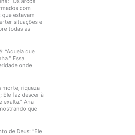
ina: “Os arcos
 armados com
s que estavam
rter situações e
bre todas as
é: “Aquela que
nha.” Essa
eridade onde
 morte, riqueza
; Ele faz descer à
e exalta.” Ana
 mostrando que
to de Deus: “Ele