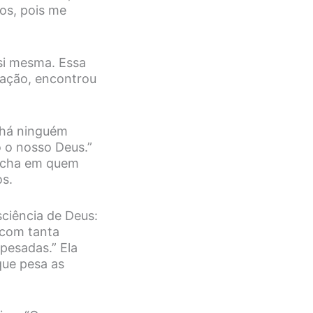
os, pois me
 si mesma. Essa
vação, encontrou
 há ninguém
 o nosso Deus.”
Rocha em quem
os.
ciência de Deus:
 com tanta
pesadas.” Ela
que pesa as