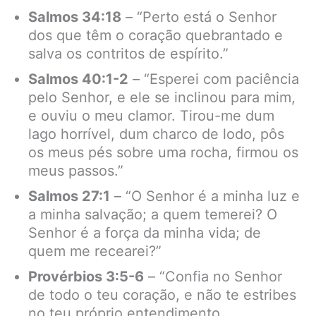
Salmos 34:18
– “Perto está o Senhor
dos que têm o coração quebrantado e
salva os contritos de espírito.”
Salmos 40:1-2
– “Esperei com paciência
pelo Senhor, e ele se inclinou para mim,
e ouviu o meu clamor. Tirou-me dum
lago horrível, dum charco de lodo, pôs
os meus pés sobre uma rocha, firmou os
meus passos.”
Salmos 27:1
– “O Senhor é a minha luz e
a minha salvação; a quem temerei? O
Senhor é a força da minha vida; de
quem me recearei?”
Provérbios 3:5-6
– “Confia no Senhor
de todo o teu coração, e não te estribes
no teu próprio entendimento.