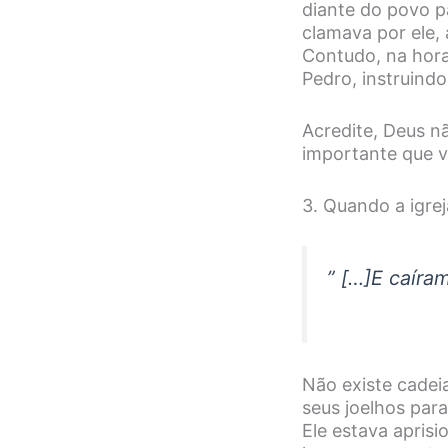
diante do povo pa
clamava por ele, 
Contudo, na hora
Pedro, instruind
Acredite, Deus n
importante que v
3. Quando a igre
”
[…]E caíra
Não existe cadei
seus joelhos par
Ele estava apris