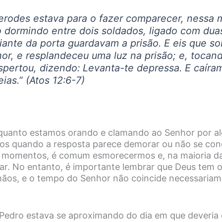
rodes estava para o fazer comparecer, nessa 
 dormindo entre dois soldados, ligado com dua
iante da porta guardavam a prisão. E eis que so
or, e resplandeceu uma luz na prisão; e, tocan
espertou, dizendo: Levanta-te depressa. E caíra
ias.
” (Atos 12:6-7)
nquanto estamos orando e clamando ao Senhor por a
os quando a resposta parece demorar ou não se con
s momentos, é comum esmorecermos e, na maioria da
r. No entanto, é importante lembrar que Deus tem o
ãos, e o tempo do Senhor não coincide necessaria
 Pedro estava se aproximando do dia em que deveria