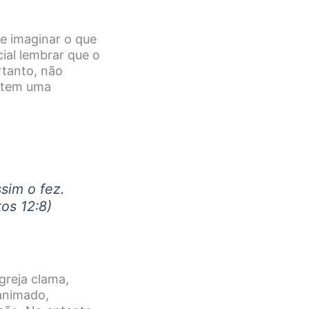
 imaginar o que
ial lembrar que o
rtanto, não
e tem uma
ssim o fez.
tos 12:8)
greja clama,
animado,