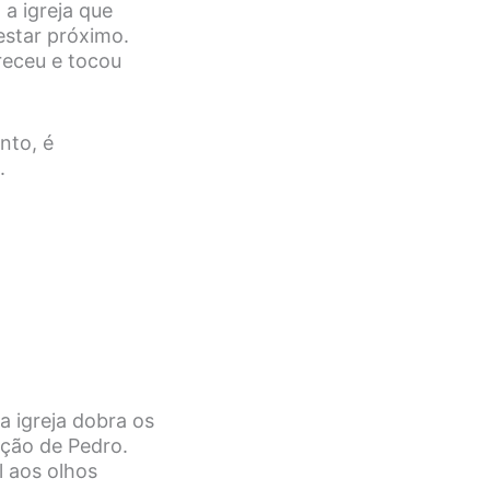
 a igreja que
estar próximo.
receu e tocou
nto, é
.
 igreja dobra os
ação de Pedro.
l aos olhos