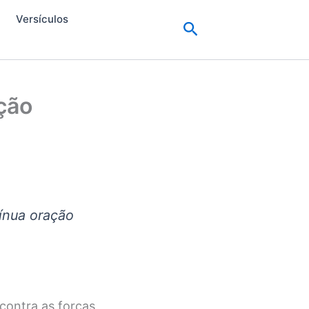
Versículos
Pesquisar
ação
tínua oração
contra as forças