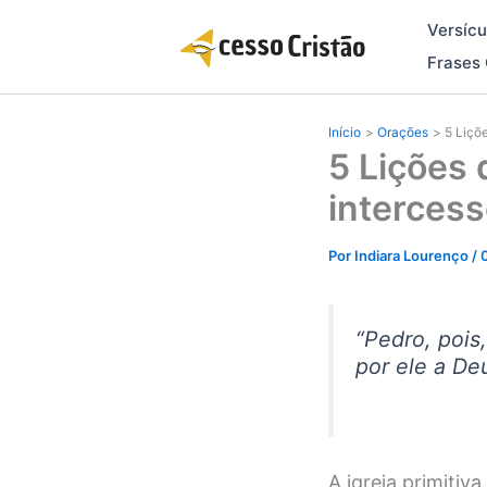
Ir
Versícu
para
o
Frases 
conteúdo
Início
Orações
5 Liçõ
5 Lições 
intercess
Por
Indiara Lourenço
/
“
Pedro, pois,
por ele a De
A igreja primiti