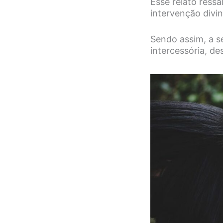
Esse relato ressa
intervenção divi
Sendo assim, a s
intercessória, d