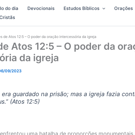
lo do dia
Devocionais
Estudos Bíblicos
Orações
Cristãs
es de Atos 12:5 – O poder da oração intercessória da igreja
de Atos 12:5 – O poder da or
ória da igreja
06/09/2023
 era guardado na prisão; mas a igreja fazia con
us.
” (Atos 12:5)
va enfrentou uma batalha de proporções monumentais 