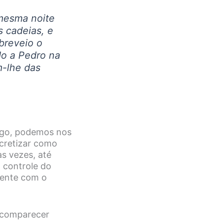
mesma noite
s cadeias, e
breveio o
do a Pedro na
m-lhe das
lgo, podemos nos
cretizar como
s vezes, até
 controle do
mente com o
 comparecer