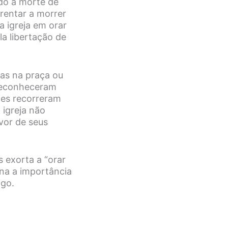
do a morte de
frentar a morrer
 igreja em orar
la libertação de
as na praça ou
 reconheceram
les recorreram
 igreja não
vor de seus
 exorta a “orar
ina a importância
igo.