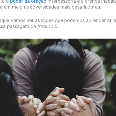
lta o
poder da oração
intercessória e a crença inabalá
na em meio às adversidades mais desafiadoras.
eguir vamos ver as lições que podemos aprender atr
essa passagem de Atos 12:5.