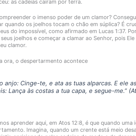
u: as cadeias caíram por terra.
ompreender o imenso poder de um clamor? Consegue
ar quando os joelhos tocam o chão em súplica? É cruc
eus do impossível, como afirmado em Lucas 1:37. Po
 seus joelhos e começar a clamar ao Senhor, pois El
seu clamor.
ja ora, o despertarmento acontece
o anjo: Cinge-te, e ata as tuas alparcas. E ele a
is: Lança às costas a tua capa, e segue-me.
” (A
mos aprender aqui, em Atos 12:8, é que quando uma i
rtamento. Imagina, quando um crente está meio des