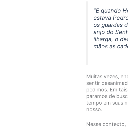
“
E quando He
estava Pedro
os guardas d
anjo do Senh
ilharga, o d
mãos as cade
Muitas vezes, e
sentir desanimad
pedimos. Em tai
paramos de busca
tempo em suas m
nosso.
Nesse contexto,