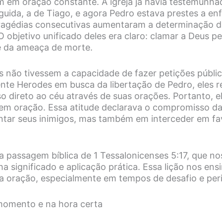
m em oração constante. A igreja já havia testemunha
guida, a de Tiago, e agora Pedro estava prestes a en
agédias consecutivas aumentaram a determinação da
O objetivo unificado deles era claro: clamar a Deus pe
e da ameaça de morte.
 não tivessem a capacidade de fazer petições públic
nte Herodes em busca da libertação de Pedro, eles
o direto ao céu através de suas orações. Portanto, e
 em oração. Essa atitude declarava o compromisso da
tar seus inimigos, mas também em interceder em fa
a passagem bíblica de 1 Tessalonicenses 5:17, que nos
a significado e aplicação prática. Essa lição nos ens
na oração, especialmente em tempos de desafio e per
momento e na hora certa