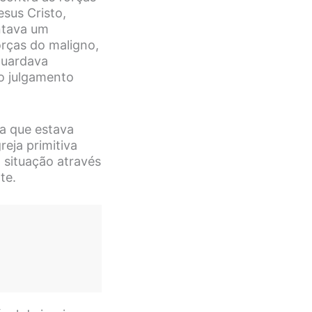
sus Cristo,
entava um
orças do maligno,
aguardava
o julgamento
ja que estava
eja primitiva
 situação através
te.