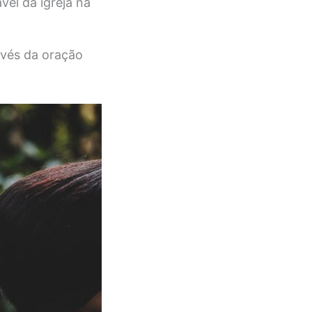
vel da igreja na
avés da oração