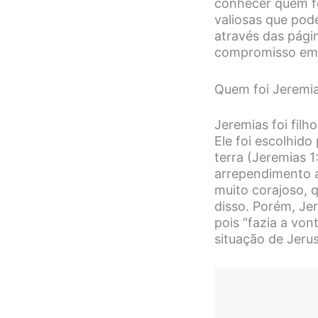
conhecer quem foi
valiosas que pod
através das pági
compromisso em 
Quem foi Jeremi
Jeremias foi filh
Ele foi escolhid
terra (Jeremias 1
arrependimento a
muito corajoso, 
disso. Porém, Je
pois “fazia a vo
situação de Jeru