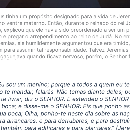
 tinha um propósito designado para a vida de Jere
no ventre materno. Então, durante o reinado do rei J
 explicou que ele havia sido preordenado a ser um p
 e pregar o arrependimento ao reino de Judá. No en
emias, ele humildemente argumentou que era tímido
 para assumir tal responsabilidade. Talvez Jeremias 
e gaguejava quando ficava nervoso, porém, o Senhor 
Eu sou um menino; porque a todos a quem eu te e
o te mandar, falarás. Não temas diante deles; p
 te livrar, diz o SENHOR. E estendeu o SENHOR
 boca; e disse-me o SENHOR: Eis que ponho as
tua boca; Olha, ponho-te neste dia sobre as na
ra arrancares, e para derrubares, e para destruí
e também para edificares e para plantares.
” (Jere