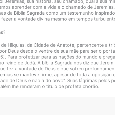
 Jeremias, sua história, seu chamado, qual a sua mis
emos aprender com a vida e o chamado de Jeremias,
nas da Bíblia Sagrada como um testemunho inspirado
fazer a vontade divina mesmo em tempos turbulent
as?
o de Hilquias, da Cidade de Anatote, pertencente a tr
o por Deus desde o ventre de sua mãe para ser o port
:5). Para profetizar para as nações do mundo e prega
o reino de Judá. A bíblia Sagrada nos diz que Jeremi
que fez a vontade de Deus e que sofreu profundamen
remias se manteve firme, apesar de toda a oposição 
ntade de Deus e não a do povo”. Suas lágrimas pelos 
salém lhe renderam o título de profeta chorão.