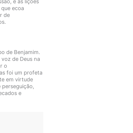
são, e as lições
 que ecoa
r de
os.
ibo de Benjamim.
a voz de Deus na
r o
as foi um profeta
te em virtude
e perseguição,
pecados e