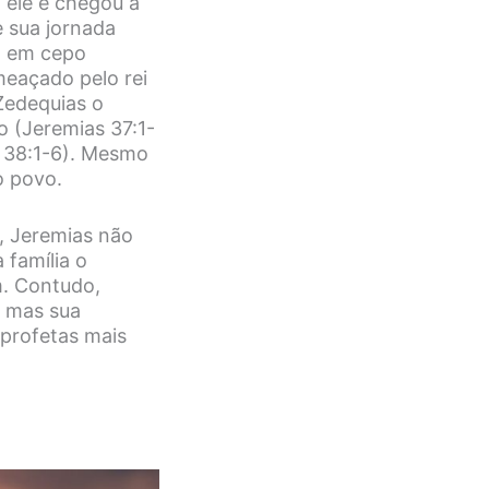
 ele e chegou a
e sua jornada
o em cepo
meaçado pelo rei
Zedequias o
o (Jeremias 37:1-
s 38:1-6). Mesmo
o povo.
s, Jeremias não
 família o
m. Contudo,
, mas sua
profetas mais