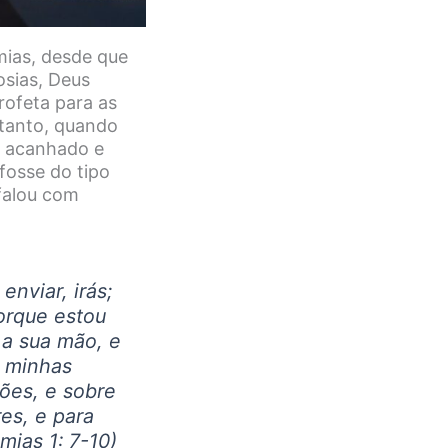
mias, desde que
osias, Deus
rofeta para as
tanto, quando
, acanhado e
fosse do tipo
falou com
nviar, irás;
orque estou
 a sua mão, e
 minhas
ções, e sobre
res, e para
mias 1: 7-10)