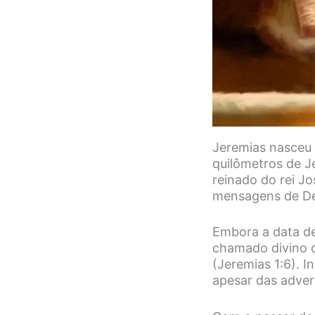
Jeremias nasceu 
quilômetros de J
reinado do rei J
mensagens de De
Embora a data de
chamado divino q
(Jeremias 1:6). I
apesar das adver