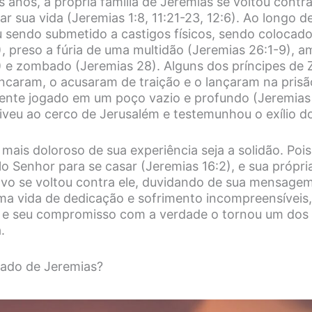
 anos, a própria família de Jeremias se voltou contra
rar sua vida (Jeremias 1:8, 11:21-23, 12:6). Ao longo d
u sendo submetido a castigos físicos, sendo colocad
, preso a fúria de uma multidão (Jeremias 26:1-9), a
) e zombado (Jeremias 28). Alguns dos príncipes de 
caram, o acusaram de traição e o lançaram na prisã
mente jogado em um poço vazio e profundo (Jeremia
viveu ao cerco de Jerusalém e testemunhou o exílio d
mais doloroso de sua experiência seja a solidão. Poi
lo Senhor para se casar (Jeremias 16:2), e sua própria
vo se voltou contra ele, duvidando de sua mensage
ma vida de dedicação e sofrimento incompreensíveis
s e seu compromisso com a verdade o tornou um dos 
.
ado de Jeremias?