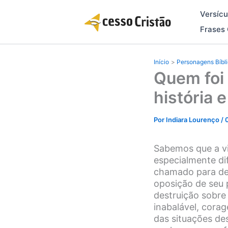
Ir
Versícu
para
o
Frases 
conteúdo
Início
Personagens Bíbl
Quem foi 
história 
Por
Indiara Lourenço
/
Sabemos que a vi
especialmente dif
chamado para de
oposição de seu 
destruição sobre
inabalável, cora
das situações de