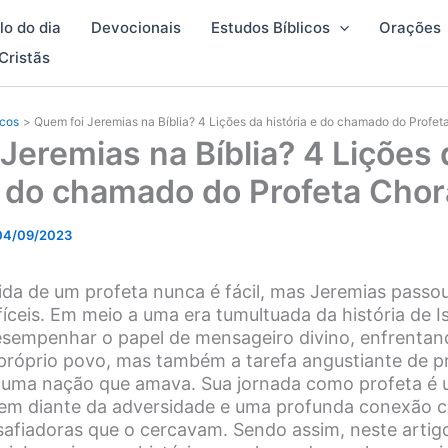
lo do dia
Devocionais
Estudos Bíblicos
Orações
Cristãs
icos
Quem foi Jeremias na Bíblia? 4 Lições da história e do chamado do Profe
Jeremias na Bíblia? 4 Lições 
e do chamado do Profeta Cho
04/09/2023
da de um profeta nunca é fácil, mas Jeremias pass
íceis. Em meio a uma era tumultuada da história de Is
sempenhar o papel de mensageiro divino, enfrentan
próprio povo, mas também a tarefa angustiante de pr
 uma nação que amava. Sua jornada como profeta é u
gem diante da adversidade e uma profunda conexão 
safiadoras que o cercavam. Sendo assim, neste arti