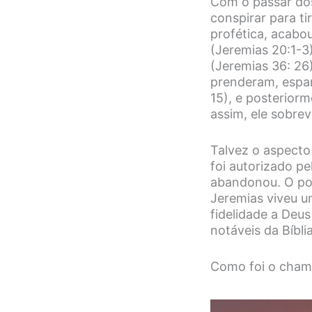
Com o passar dos
conspirar para ti
profética, acabo
(Jeremias 20:1-3)
(Jeremias 36: 26
prenderam, espan
15), e posterior
assim, ele sobre
Talvez o aspecto 
foi autorizado pe
abandonou. O po
Jeremias viveu u
fidelidade a Deu
notáveis ​​da Bíblia
Como foi o cham