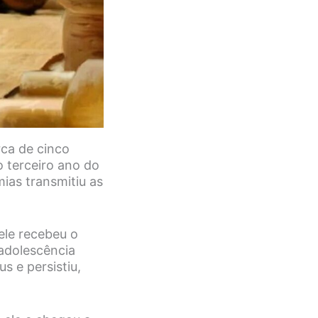
rca de cinco
o terceiro ano do
ias transmitiu as
ele recebeu o
adolescência
s e persistiu,