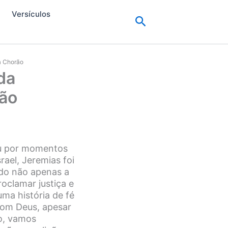
Versículos
Pesquisar
ta Chorão
da
rão
ou por momentos
rael, Jeremias foi
do não apenas a
oclamar justiça e
ma história de fé
com Deus, apesar
go, vamos