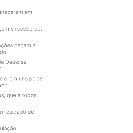
manecerem em
çam e receberão,
rações peçam a
do.”
de Deus: se
”
 e orem uns pelos
z.”
us, que a todos
tem cuidado de
ulação,