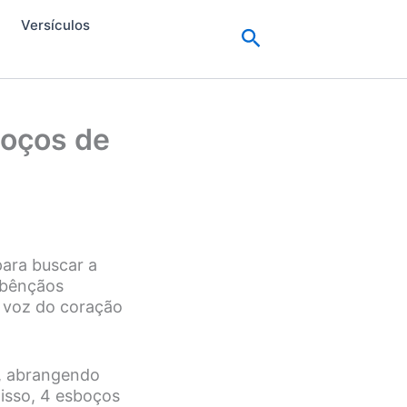
Versículos
Pesquisar
boços de
para buscar a
 bênçãos
 voz do coração
, abrangendo
disso, 4 esboços