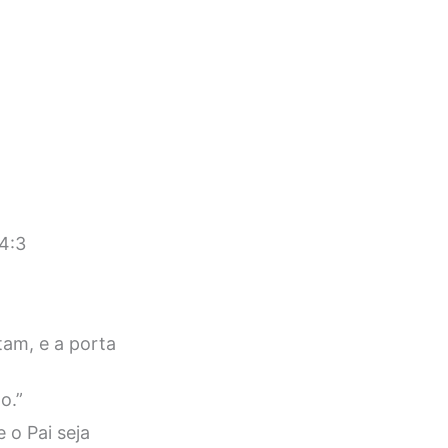
4:3
tam, e a porta
o.”
 o Pai seja