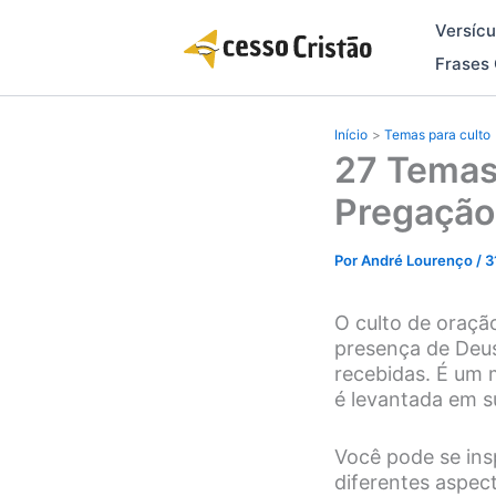
Ir
Versícu
para
o
Frases 
conteúdo
Início
Temas para culto
27 Temas
Pregação
Por
André Lourenço
/
3
O culto de oraçã
presença de Deus
recebidas. É um
é levantada em sú
Você pode se ins
diferentes aspect