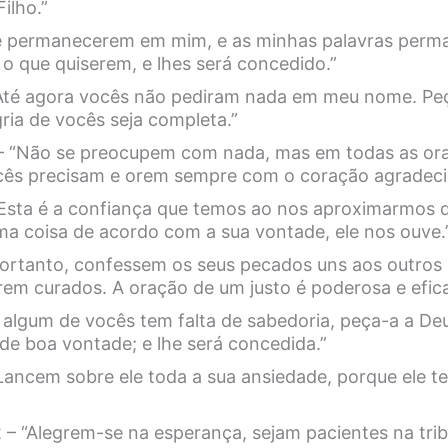
Filho.”
Se permanecerem em mim, e as minhas palavras per
 o que quiserem, e lhes será concedido.”
“Até agora vocês não pediram nada em meu nome. Pe
gria de vocês seja completa.”
6 – “Não se preocupem com nada, mas em todas as o
cês precisam e orem sempre com o coração agradeci
“Esta é a confiança que temos ao nos aproximarmos 
a coisa de acordo com a sua vontade, ele nos ouve.
Portanto, confessem os seus pecados uns aos outros
rem curados. A oração de um justo é poderosa e efica
e algum de vocês tem falta de sabedoria, peça-a a De
 de boa vontade; e lhe será concedida.”
“Lancem sobre ele toda a sua ansiedade, porque ele 
– “Alegrem-se na esperança, sejam pacientes na trib