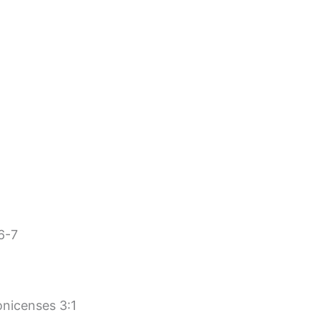
6-7
onicenses 3:1