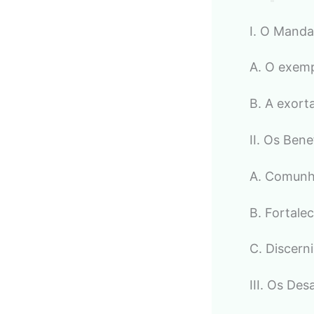
I. O Manda
A. O exem
B. A exort
II. Os Ben
A. Comunh
B. Fortale
C. Discern
III. Os De