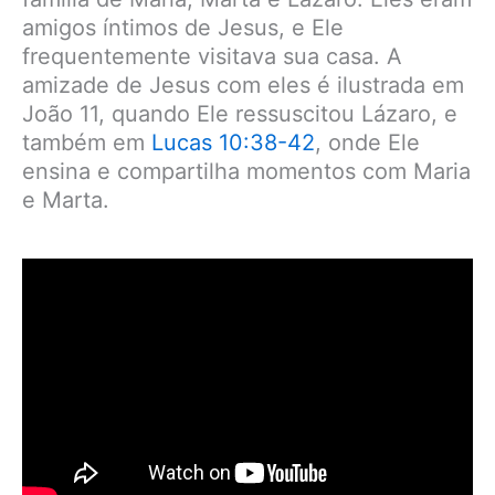
amigos íntimos de Jesus, e Ele
frequentemente visitava sua casa. A
amizade de Jesus com eles é ilustrada em
João 11, quando Ele ressuscitou Lázaro, e
também em
Lucas 10:38-42
, onde Ele
ensina e compartilha momentos com Maria
e Marta.