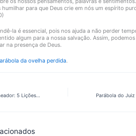
bre os nossos pensamentos, palavras e sentimentos.
humilhar para que Deus crie em nós um espírito pur
0)
ndê-la é essencial, pois nos ajuda a não perder temp
ntido algum para a nossa salvação. Assim, podemos
ar na presença de Deus.
arábola da ovelha perdida
.
A Parábola do Semeador: 5 Lições sobre a Palavra de Deus
lacionados