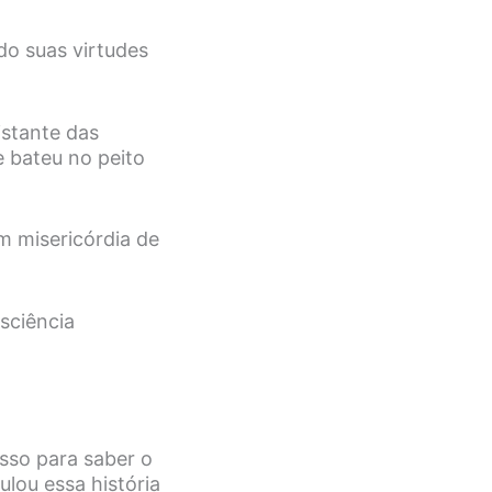
o suas virtudes
istante das
e bateu no peito
.
em misericórdia de
sciência
sso para saber o
lou essa história