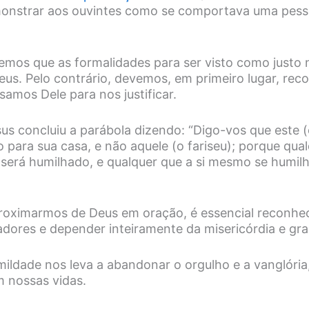
onstrar aos ouvintes como se comportava uma pesso
mos que as formalidades para ser visto como justo n
eus. Pelo contrário, devemos, em primeiro lugar, rec
amos Dele para nos justificar.
s concluiu a parábola dizendo: “Digo-vos que este (
o para sua casa, e não aquele (o fariseu); porque qual
será humilhado, e qualquer que a si mesmo se humilh
roximarmos de Deus em oração, é essencial reconhe
dores e depender inteiramente da misericórdia e gra
mildade nos leva a abandonar o orgulho e a vanglória
m nossas vidas.