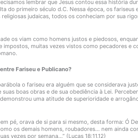
recisamos lembrar que Jesus contou essa história dur
olta do primeiro século d.C. Nessa época, os fariseu
s religiosas judaicas, todos os conheciam por sua rig
edade os viam como homens justos e piedosos, enqua
e impostos, muitas vezes vistos como pecadores e c
omano.
 entre Fariseu e Publicano?
arábola o fariseu era alguém que se considerava just
 suas boas obras e de sua obediência à Lei. Percebe
 demonstrou uma atitude de superioridade e arrogân
o em pé, orava de si para si mesmo, desta forma: Ó De
como os demais homens, roubadores… nem ainda co
 duas vezes por semana…” (Lucas 18:11,12)