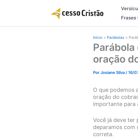
Ir
Versícu
para
o
Frases 
conteúdo
Início
Parábolas
Paráb
Parábola 
oração d
Por
Josiane Silva
/
16/0
O que podemos ap
oração do cobrad
importante para 
Você já deve ter
deparamos com d
correta.