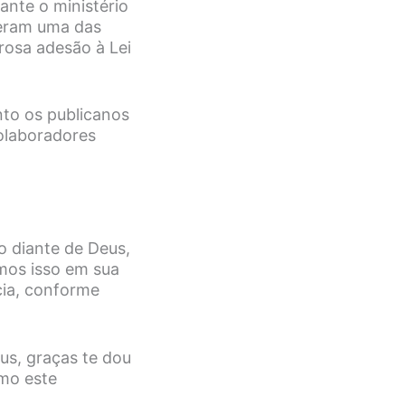
ante o ministério
s eram uma das
orosa adesão à Lei
nto os publicanos
olaboradores
o diante de Deus,
mos isso em sua
cia, conforme
us, graças te dou
mo este