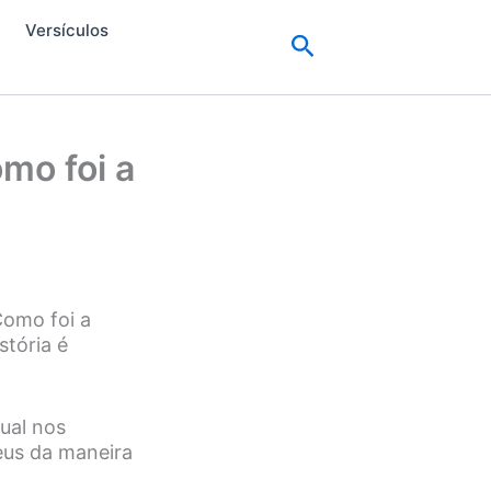
Versículos
Pesquisar
mo foi a
Como foi a
tória é
ual nos
eus da maneira