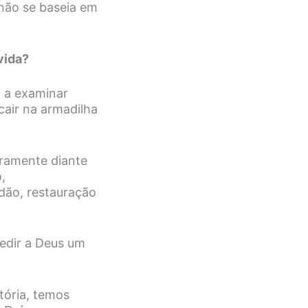
 não se baseia em
vida?
a a examinar
cair na armadilha
ramente diante
,
dão, restauração
edir a Deus um
tória, temos