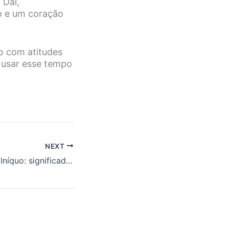
 Daí,
o e um coração
o com atitudes
 usar esse tempo
NEXT
Parábola do Juiz Iníquo: significado e as lições de persistência na oração