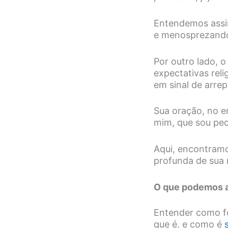
Entendemos assim
e menosprezando
Por outro lado, o
expectativas reli
em sinal de arr
Sua oração, no en
mim, que sou pec
Aqui, encontram
profunda de sua 
O que podemos a
Entender como fo
que é, e como é