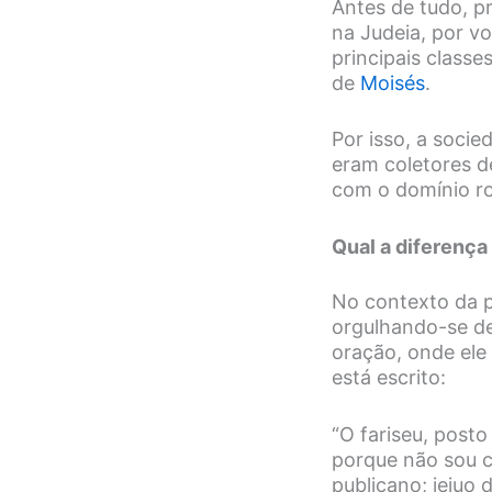
Antes de tudo, p
na Judeia, por v
principais classe
de
Moisés
.
Por isso, a soci
eram coletores d
com o domínio r
Qual a diferença
No contexto da p
orgulhando-se de
oração, onde ele
está escrito:
“O fariseu, post
porque não sou 
publicano; jejuo