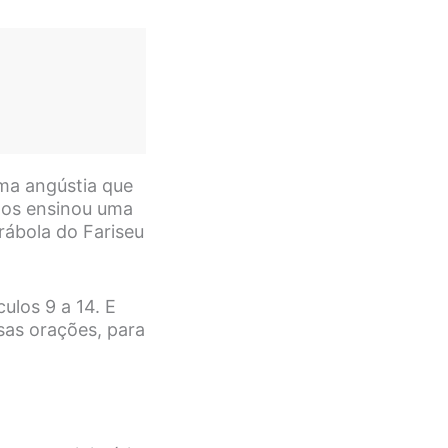
ma angústia que
nos ensinou uma
rábola do Fariseu
ulos 9 a 14. E
sas orações, para