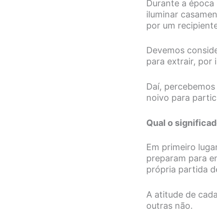
Durante a época 
iluminar casamen
por um recipien
Devemos consider
para extrair, po
Daí, percebemos
noivo para parti
Qual o significa
Em primeiro luga
preparam para en
própria partida d
A atitude de cad
outras não.