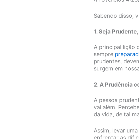
Sabendo disso, v
1. Seja Prudente,
A principal liçã
sempre
preparad
prudentes, devem
surgem em nossas
2. A Prudência c
A pessoa prudente
vai além. Perceb
da vida, de tal m
Assim, levar uma
enfrentar as dif