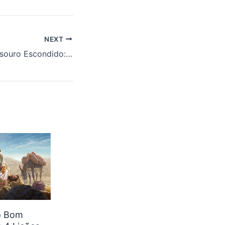
NEXT
A Parábola do Tesouro Escondido: Explicação e 4 Lições do Reino de Deus
o Bom