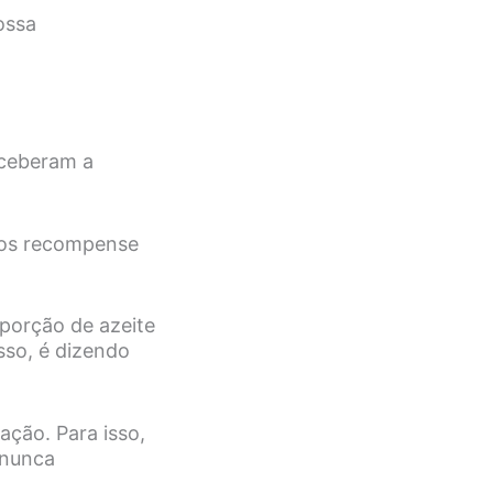
ossa
eceberam a
nos recompense
porção de azeite
sso, é dizendo
ação. Para isso,
 nunca