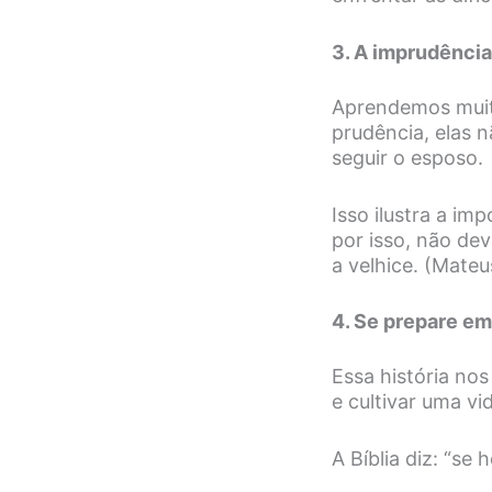
3. A imprudênci
Aprendemos muito
prudência, elas 
seguir o esposo.
Isso ilustra a im
por isso, não de
a velhice. (Mateu
4. Se prepare em
Essa história no
e cultivar uma vi
A Bíblia diz: “se