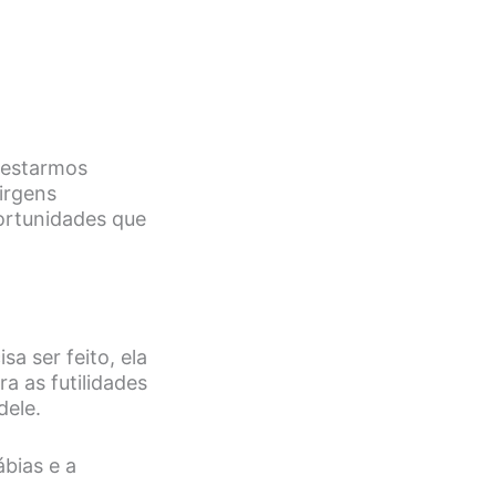
e estarmos
irgens
ortunidades que
a ser feito, ela
a as futilidades
dele.
bias e a