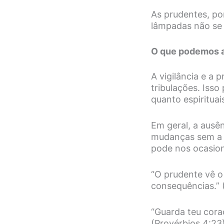
As prudentes, po
lâmpadas não se 
O que podemos a
A vigilância e a
tribulações. Isso
quanto espirituai
Em geral, a ausên
mudanças sem a d
pode nos ocasion
“O prudente vê o
consequências.” 
“Guarda teu cora
(Provérbios 4:23