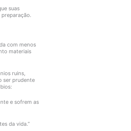
que suas
 preparação.
 vida com menos
nto materiais
nios ruins,
o ser prudente
bios:
ante e sofrem as
es da vida.”