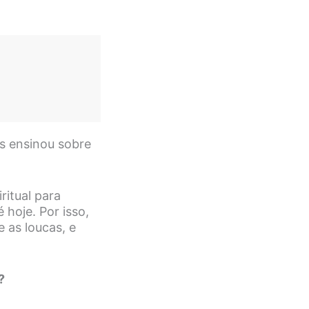
us ensinou sobre
itual para
 hoje. Por isso,
 as loucas, e
?