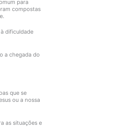
 comum para
 eram compostas
de.
à dificuldade
.
o a chegada do
oas que se
esus ou a nossa
a as situações e