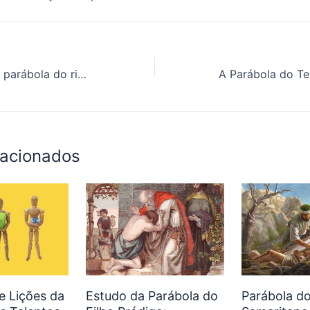
O que nos ensina a parábola do rico insensato?
lacionados
 e Lições da
Estudo da Parábola do
Parábola d