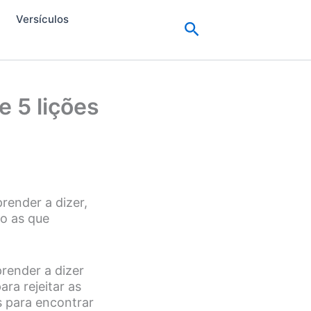
Versículos
Pesquisar
e 5 lições
prender a dizer,
do as que
render a dizer
ra rejeitar as
s para encontrar