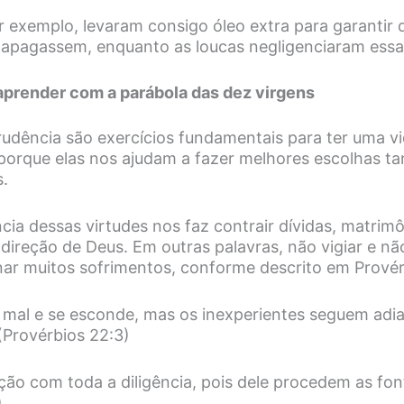
r exemplo, levaram consigo óleo extra para garantir 
apagassem, enquanto as loucas negligenciaram essa
prender com a parábola das dez virgens
 prudência são exercícios fundamentais para ter uma
 porque elas nos ajudam a fazer melhores escolhas ta
s.
cia dessas virtudes nos faz contrair dívidas, matrimô
ireção de Deus. Em outras palavras, não vigiar e nã
ar muitos sofrimentos, conforme descrito em Provér
 mal e se esconde, mas os inexperientes seguem adi
(Provérbios 22:3)
ção com toda a diligência, pois dele procedem as font
)