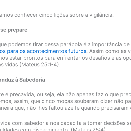
amos conhecer cinco lições sobre a vigilância.
 se prepare
o que podemos tirar dessa parábola é a importância d
os para os acontecimentos futuros
. Assim como as v
os estar prontos para enfrentar os desafios e as op
 vidas (Mateus 25:1-4).
onduz à Sabedoria
 é precavida, ou seja, ela não apenas faz o que precis
emos, assim, que cinco moças souberam dizer não par
aneira que, não lhes faltou azeite quando precisaram 
 vida com sabedoria nos capacita a tomar decisões sá
iculdades com discernimento. (Mateus 25:4).