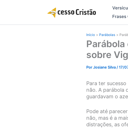
Ir
Versícu
para
o
Frases 
conteúdo
Início
Parábolas
Paráb
Parábola 
sobre Vig
Por
Josiane Silva
/
17/0
Para ter sucesso 
não. A parábola 
guardavam o azei
Pode até parecer
não, mas é a mais
distrações, as o