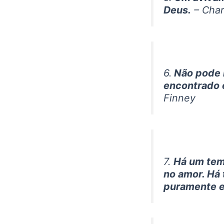
Deus.
– Char
6.
Não pode h
encontrado e
Finney
7.
Há um temo
no amor. Há
puramente e