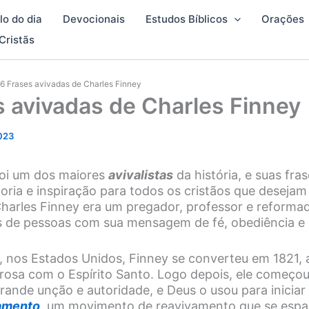
lo do dia
Devocionais
Estudos Bíblicos
Orações
Cristãs
6 Frases avivadas de Charles Finney
 avivadas de Charles Finney
023
oi um dos maiores
avivalistas
da história, e suas fra
oria e inspiração para todos os cristãos que desejam
harles Finney era um pregador, professor e reformad
s de pessoas com sua mensagem de fé, obediência e
 nos Estados Unidos, Finney se converteu em 1821,
rosa com o Espírito Santo. Logo depois, ele começou
ande unção e autoridade, e Deus o usou para iniciar
amento
, um movimento de reavivamento que se espal