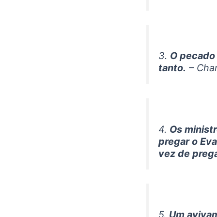
3.
O pecado 
tanto.
– Char
4.
Os minist
pregar o Ev
vez de prega
5.
Um avivam