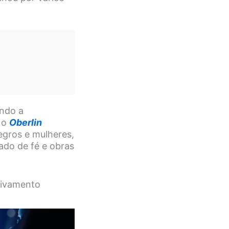
endo a
r o
Oberlin
negros e mulheres,
ado de fé e obras
vivamento