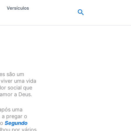
Versículos
Pesquisar
ses são um
 viver uma vida
or social que
 amor a Deus.
 após uma
 a pregar o
 o
Segundo
hou por vários