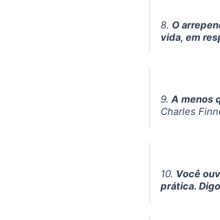
8.
O arrepen
vida, em res
9.
A menos qu
Charles Finn
10.
Você ouve
prática. Di