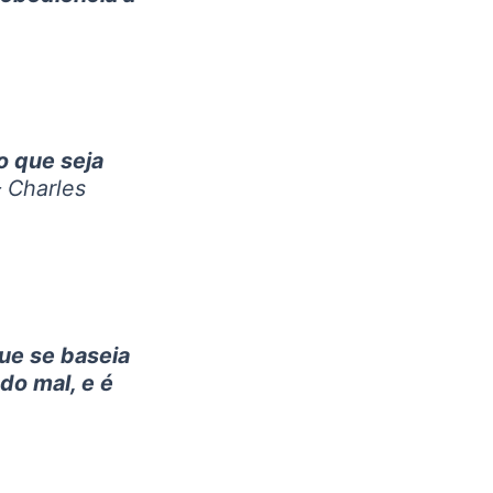
o que seja
 Charles
ue se baseia
o mal, e é