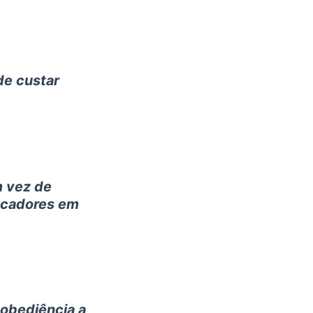
de custar
m vez de
ecadores em
obediência a