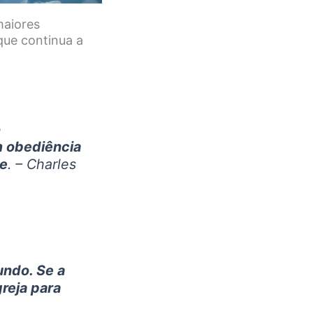
maiores
 que continua a
o
m obediência
de
. – Charles
undo. Se a
greja para