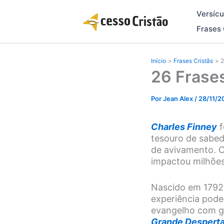
Ir
Versícu
para
o
Frases 
conteúdo
Início
Frases Cristãs
2
26 Frases
Por
Jean Alex
/
28/11/2
Charles Finney
f
tesouro de sabed
de avivamento. C
impactou milhõe
Nascido em 1792,
experiência pode
evangelho com gr
Grande Despert