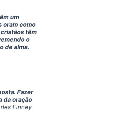
 têm um
es oram como
 cristãos têm
 gemendo o
o de alma.
–
osta. Fazer
a da oração
rles Finney