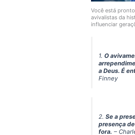
Você está pronto
avivalistas da hi
influenciar geraç
1.
O avivame
arrependime
a Deus. É e
Finney
2.
Se a prese
presença de 
fora.
– Charl