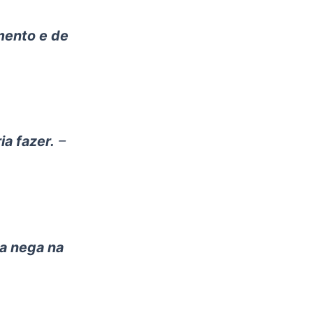
mento e de
a fazer.
–
 a nega na