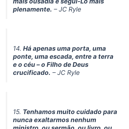
mais ousadia e segui-Lo mais
plenamente.
– JC Ryle
14.
Há apenas uma porta, uma
ponte, uma escada, entre a terra
e o céu – o Filho de Deus
crucificado.
– JC Ryle
15.
Tenhamos muito cuidado para
nunca exaltarmos nenhum
ministro, ou sermão, ou livro, ou