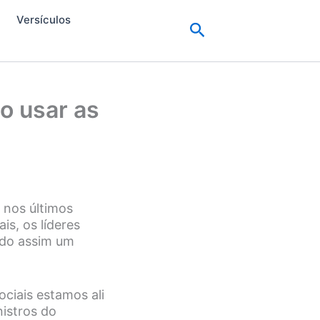
Versículos
Pesquisar
o usar as
e nos últimos
s, os líderes
ndo assim um
ciais estamos ali
istros do