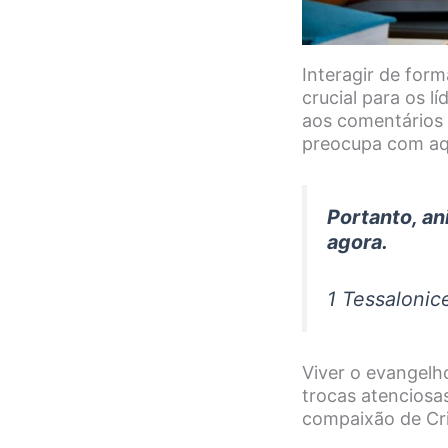
Interagir de for
crucial para os l
aos comentários
preocupa com aq
Portanto, a
agora.
1 Tessalonic
Viver o evangelh
trocas atenciosa
compaixão de Cri