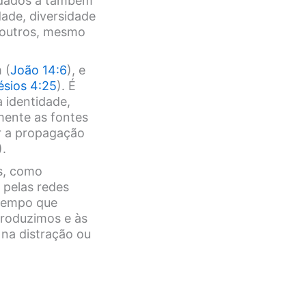
idados a também
ade, diversidade
s outros, mesmo
 (
João 14:6
), e
ésios 4:25
). É
 identidade,
mente as fontes
r a propagação
).
es, como
 pelas redes
 tempo que
roduzimos e às
 na distração ou