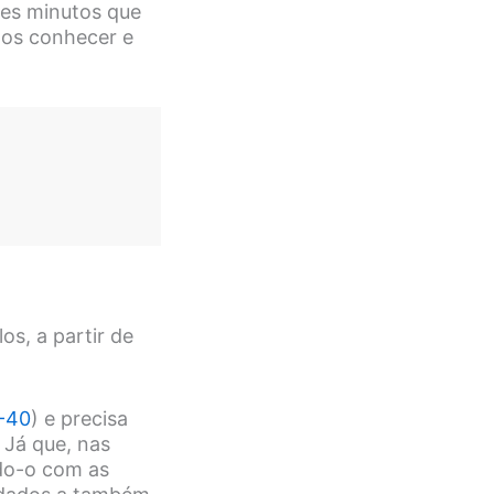
les minutos que
amos conhecer e
s, a partir de
-40
) e precisa
. Já que, nas
do-o com as