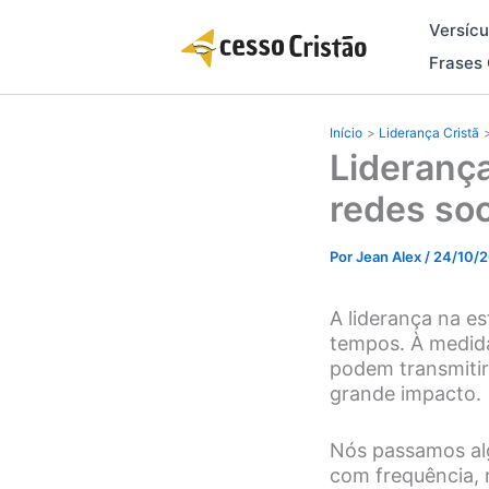
Ir
Versícu
para
o
Frases 
conteúdo
Início
Liderança Cristã
Liderança
redes soc
Por
Jean Alex
/
24/10/
A liderança na es
tempos. À medida
podem transmiti
grande impacto.
Nós passamos alg
com frequência,