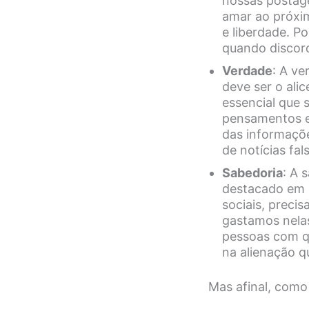
nossas postag
amar ao próxi
e liberdade. P
quando discor
Verdade
: A v
deve ser o al
essencial que 
pensamentos e
das informaçõ
de notícias fa
Sabedoria
: A 
destacado em 
sociais, prec
gastamos nela
pessoas com qu
na alienação q
Mas afinal, como