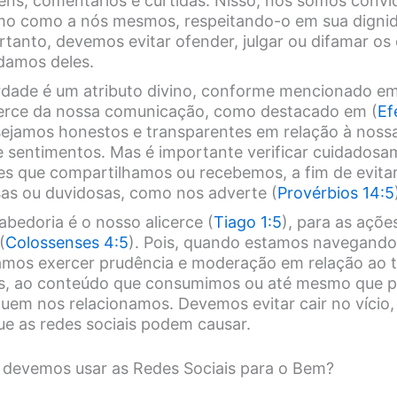
ens, comentários e curtidas. Nisso, nós somos conv
mo como a nós mesmos, respeitando-o em sua dignid
ortanto, devemos evitar ofender, julgar ou difamar o
damos deles.
erdade é um atributo divino, conforme mencionado em
icerce da nossa comunicação, como destacado em (
Ef
sejamos honestos e transparentes em relação à nossa
 sentimentos. Mas é importante verificar cuidadosa
es que compartilhamos ou recebemos, a fim de evita
lsas ou duvidosas, como nos adverte (
Provérbios 14:5
sabedoria é o nosso alicerce (
Tiago 1:5
), para as açõ
(
Colossenses 4:5
). Pois, quando estamos navegando
isamos exercer prudência e moderação em relação ao
s, ao conteúdo que consumimos ou até mesmo que p
em nos relacionamos. Devemos evitar cair no vício,
ue as redes sociais podem causar.
 devemos usar as Redes Sociais para o Bem?