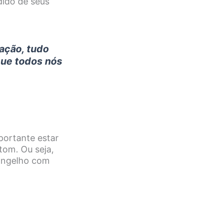
dido de seus
ação, tudo
que todos nós
mportante estar
tom. Ou seja,
vangelho com