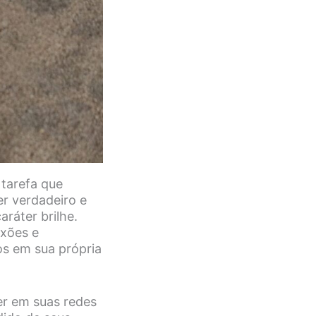
 tarefa que
er verdadeiro e
ráter brilhe.
exões e
os em sua própria
er em suas redes