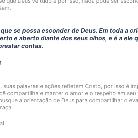
se que Deus vê tudo e por isso, nada pode ser escon
êem.
 que se possa esconder de Deus. Em toda a cri
rto e aberto diante dos seus olhos, e é a ele 
restar contas.
3
, suas palavras e ações refletem Cristo, por isso é i
cê compartilha e manter o amor e o respeito em seu 
 busque a orientação de Deus para compartilhar o e
raça.
al