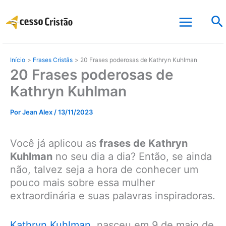
Ir
Pe
para
o
conteúdo
Início
Frases Cristãs
20 Frases poderosas de Kathryn Kuhlman
20 Frases poderosas de
Kathryn Kuhlman
Por
Jean Alex
/
13/11/2023
Você já aplicou as
frases de Kathryn
Kuhlman
no seu dia a dia? Então, se ainda
não, talvez seja a hora de conhecer um
pouco mais sobre essa mulher
extraordinária e suas palavras inspiradoras.
Kathryn Kuhlman
, nasceu em 9 de maio de