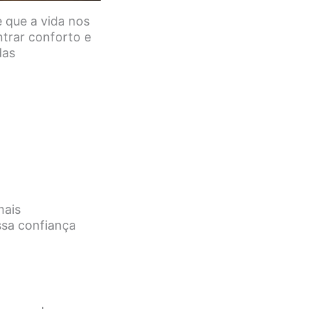
 que a vida nos
trar conforto e
das
mais
ssa confiança
.