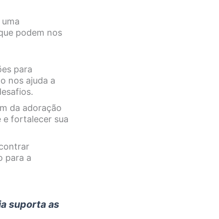
é uma
s que podem nos
ões para
o nos ajuda a
esafios.
em da adoração
 e fortalecer sua
contrar
o para a
ia suporta as