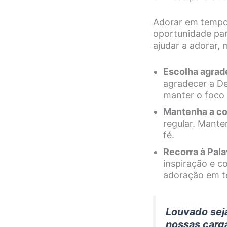
Adorar em tempo
oportunidade par
ajudar a adorar
Escolha agrad
agradecer a De
manter o foco
Mantenha a co
regular. Mante
fé.
Recorra à Pala
inspiração e c
adoração em t
Louvado seja
nossas carg