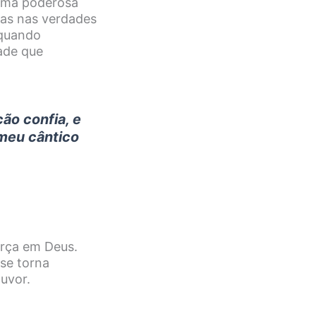
 uma poderosa
idas nas verdades
 quando
ade que
ão confia, e
 meu cântico
orça em Deus.
 se torna
uvor.