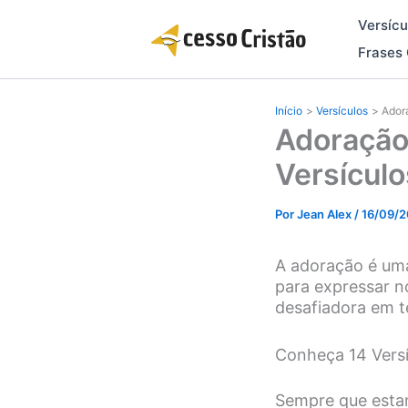
Ir
Versícu
para
o
Frases 
conteúdo
Início
Versículos
Ador
Adoração
Versículo
Por
Jean Alex
/
16/09/
A adoração é uma
para expressar n
desafiadora em t
Conheça 14 Versí
Sempre que estam