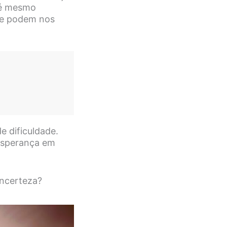
até mesmo
que podem nos
 dificuldade.
esperança em
incerteza?