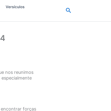
Versículos
Pesquisar
14
ue nos reunimos
r especialmente
 encontrar forças