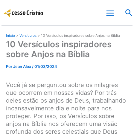
Ir
Pe
para
o
conteúdo
Início
Versículos
10 Versículos inspiradores sobre Anjos na Bíblia
10 Versículos inspiradores
sobre Anjos na Bíblia
Por
Jean Alex
/
01/03/2024
Você já se perguntou sobre os milagres
que ocorrem em nossas vidas? Por trás
deles estão os anjos de Deus, trabalhando
incansavelmente dia e noite para nos
proteger. Por isso, os Versículos sobre
anjos na Bíblia nos oferecem uma visão
profunda dos seres celestiais que Deus