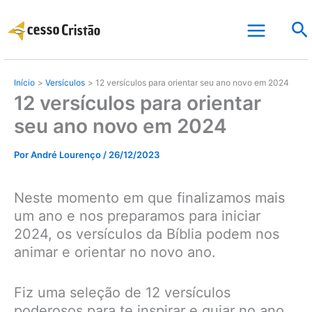
Ir
Pe
para
o
conteúdo
Início
Versículos
12 versículos para orientar seu ano novo em 2024
12 versículos para orientar
seu ano novo em 2024
Por
André Lourenço
/
26/12/2023
Neste momento em que finalizamos mais
um ano e nos preparamos para iniciar
2024, os versículos da Bíblia podem nos
animar e orientar no novo ano.
Fiz uma seleção de 12 versículos
poderosos para te inspirar e guiar no ano