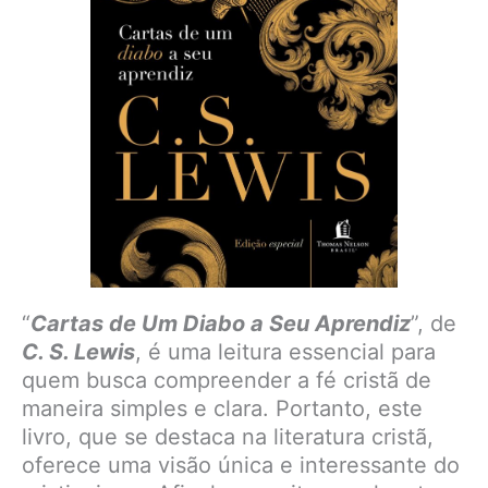
“
Cartas de Um Diabo a Seu Aprendiz
”, de
C. S. Lewis
, é uma leitura essencial para
quem busca compreender a fé cristã de
maneira simples e clara. Portanto, este
livro, que se destaca na literatura cristã,
oferece uma visão única e interessante do