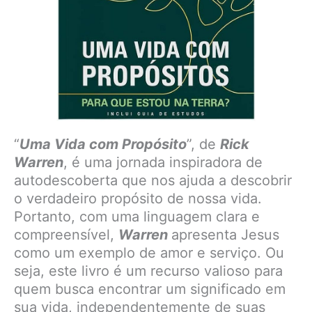
“
Uma Vida com Propósito
”, de
Rick
Warren
, é uma jornada inspiradora de
autodescoberta que nos ajuda a descobrir
o verdadeiro propósito de nossa vida.
Portanto, com uma linguagem clara e
compreensível,
Warren
apresenta Jesus
como um exemplo de amor e serviço. Ou
seja, este livro é um recurso valioso para
quem busca encontrar um significado em
sua vida, independentemente de suas