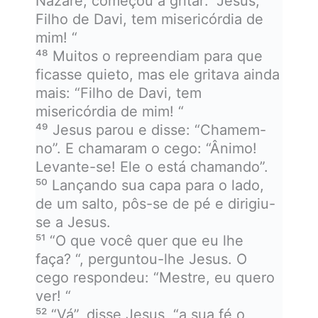
Nazaré, começou a gritar: “Jesus,
Filho de Davi, tem misericórdia de
mim! “
⁴⁸ Muitos o repreendiam para que
ficasse quieto, mas ele gritava ainda
mais: “Filho de Davi, tem
misericórdia de mim! “
⁴⁹ Jesus parou e disse: “Chamem-
no”. E chamaram o cego: “Ânimo!
Levante-se! Ele o está chamando”.
⁵⁰ Lançando sua capa para o lado,
de um salto, pôs-se de pé e dirigiu-
se a Jesus.
⁵¹ “O que você quer que eu lhe
faça? “, perguntou-lhe Jesus. O
cego respondeu: “Mestre, eu quero
ver! “
⁵² “Vá”, disse Jesus, “a sua fé o