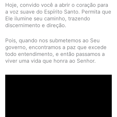
Hoje, convido você a abrir o coração para
a voz suave do Espírito Santo. Permita que
Ele ilumine seu caminho, trazendo
discernimento e direção.
Pois, quando nos submetemos ao Seu
governo, encontramos a paz que excede
todo entendimento, e então passamos a
viver uma vida que honra ao Senhor.