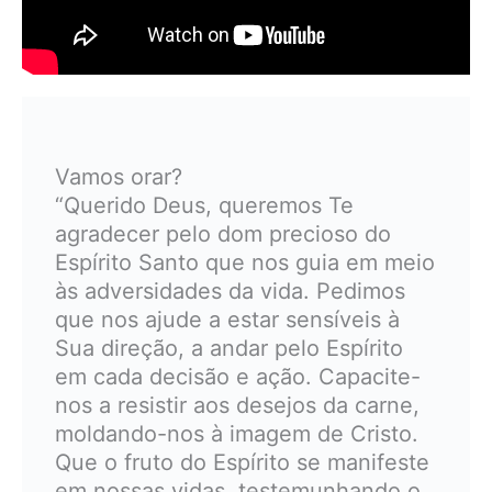
Vamos orar?
“Querido Deus, queremos Te
agradecer pelo dom precioso do
Espírito Santo que nos guia em meio
às adversidades da vida. Pedimos
que nos ajude a estar sensíveis à
Sua direção, a andar pelo Espírito
em cada decisão e ação. Capacite-
nos a resistir aos desejos da carne,
moldando-nos à imagem de Cristo.
Que o fruto do Espírito se manifeste
em nossas vidas, testemunhando o