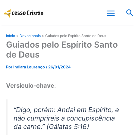
Ir
Pe
para
o
conteúdo
Início
Devocionais
Guiados pelo Espírito Santo de Deus
Guiados pelo Espírito Santo
de Deus
Por
Indiara Lourenço
/
26/01/2024
Versículo-chave
:
“Digo, porém: Andai em Espírito, e
não cumprireis a concupiscência
da carne.” (Gálatas 5:16)