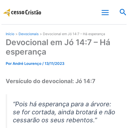
Ir
Pe
para
o
conteúdo
Início
Devocionais
Devocional em Jó 14:7 – Há esperança
Devocional em Jó 14:7 – Há
esperança
Por
André Lourenço
/
13/11/2023
Versículo do devocional: Jó 14:7
“Pois há esperança para a árvore:
se for cortada, ainda brotará e não
cessarão os seus rebentos.”