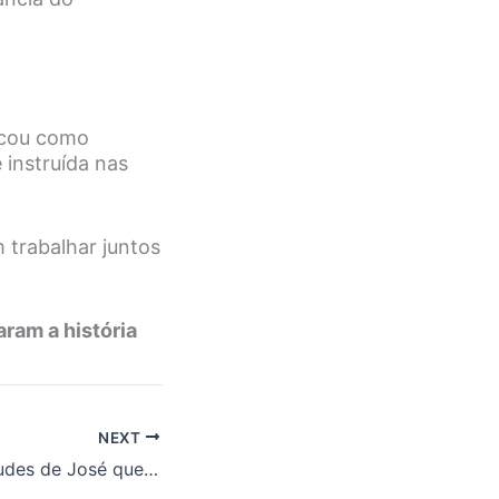
acou como
 instruída nas
 trabalhar juntos
ram a história
NEXT
Quais são as virtudes de José que o tornaram um exemplo de integridade?