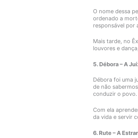
O nome dessa per
ordenado a morte
responsável por 
Mais tarde, no Ê
louvores e dança
5. Débora – A Juí
Débora foi uma ju
de não sabermos 
conduzir o povo.
Com ela aprendem
da vida e servir
6. Rute – A Estra