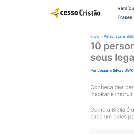
Ir
Versícu
para
o
Frases 
conteúdo
Início
Personagens Bíbl
10 person
seus leg
Por
Josiane Silva
/
09/0
Conheça dez pers
inspirar e instrui
Como a Bíblia é 
cada um deles p