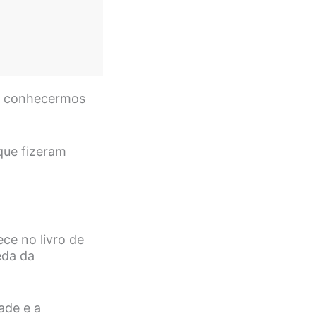
ra conhecermos
que fizeram
ce no livro de
eda da
ade e a