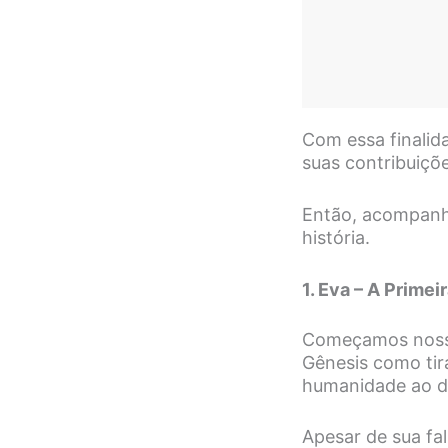
Com essa finalid
suas contribuições
Então, acompanhe
história.
1. Eva – A Primei
Começamos nossa 
Gênesis como tir
humanidade ao d
Apesar de sua fa