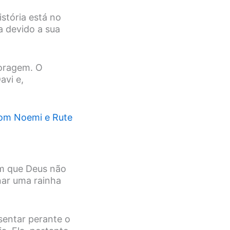
stória está no
a devido a sua
coragem. O
avi e,
com Noemi e Rute
m que Deus não
rnar uma rainha
sentar perante o