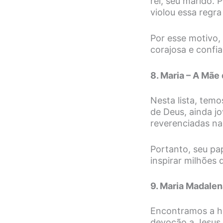
rei, seu marido.
violou essa regr
Por esse motivo, 
corajosa e confia
8. Maria – A Mãe
Nesta lista, tem
de Deus, ainda j
reverenciadas na 
Portanto, seu pa
inspirar milhões
9. Maria Madalen
Encontramos a hi
devoção a Jesus.