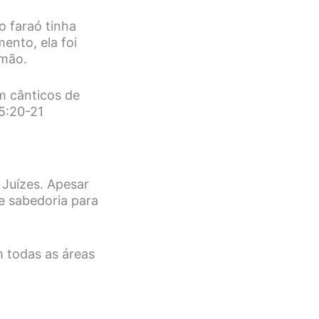
o faraó tinha
nto, ela foi
rmão.
 cânticos de
15:20-21
 Juízes. Apesar
e sabedoria para
 todas as áreas