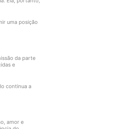
a. Ela, portanto,
mir uma posição
issão da parte
idas e
lo continua a
ão, amor e
ância do