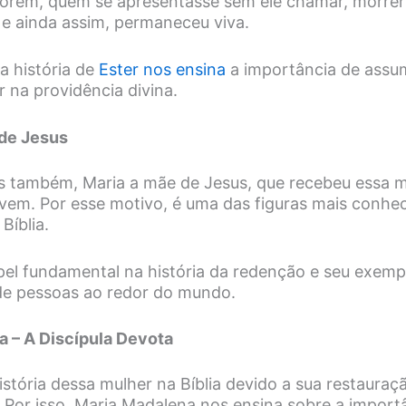
 Porém, quem se apresentasse sem ele chamar, morreri
a e ainda assim, permaneceu viva.
a história de
Ester nos ensina
a importância de assu
r na providência divina.
 de Jesus
os também, Maria a mãe de Jesus, que recebeu essa m
ovem. Por esse motivo, é uma das figuras mais conhec
Bíblia.
pel fundamental na história da redenção e seu exemp
 de pessoas ao redor do mundo.
a – A Discípula Devota
stória dessa mulher na Bíblia devido a sua restauraç
 Por isso, Maria Madalena nos ensina sobre a import