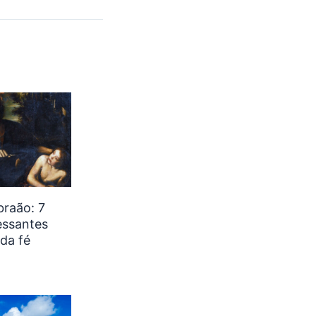
braão: 7
essantes
 da fé