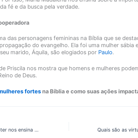
da fé e da busca pela verdade.
 Cooperadora
ma das personagens femininas na Bíblia que se dest
propagação do evangelho. Ela foi uma mulher sábia e
 seu marido, Áquila, são elogiados por
Paulo
.
a de Priscila nos mostra que homens e mulheres podem
Reino de Deus.
mulheres fortes
na Bíblia e como suas ações impacta
O que o livro de Ester nos ensina sobre coragem para enfrentar desafios?