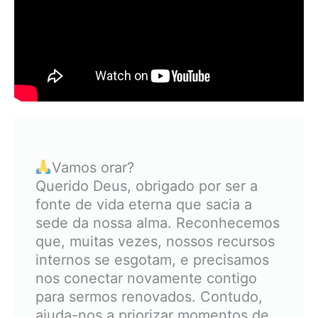
Vamos orar?
Querido Deus, obrigado por ser a
fonte de vida eterna que sacia a
sede da nossa alma. Reconhecemos
que, muitas vezes, nossos recursos
internos se esgotam, e precisamos
nos conectar novamente contigo
para sermos renovados. Contudo,
ajuda-nos a priorizar momentos de