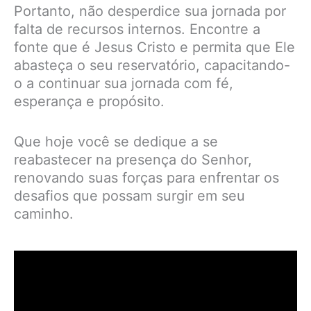
Portanto, não desperdice sua jornada por
falta de recursos internos. Encontre a
fonte que é Jesus Cristo e permita que Ele
abasteça o seu reservatório, capacitando-
o a continuar sua jornada com fé,
esperança e propósito.
Que hoje você se dedique a se
reabastecer na presença do Senhor,
renovando suas forças para enfrentar os
desafios que possam surgir em seu
caminho.