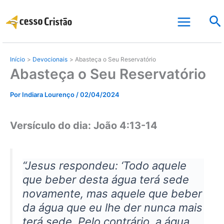
Ir
Pe
para
o
conteúdo
Início
Devocionais
Abasteça o Seu Reservatório
Abasteça o Seu Reservatório
Por
Indiara Lourenço
/
02/04/2024
Versículo do dia: João 4:13-14
“Jesus respondeu: ‘Todo aquele
que beber desta água terá sede
novamente, mas aquele que beber
da água que eu lhe der nunca mais
terá sede. Pelo contrário, a água