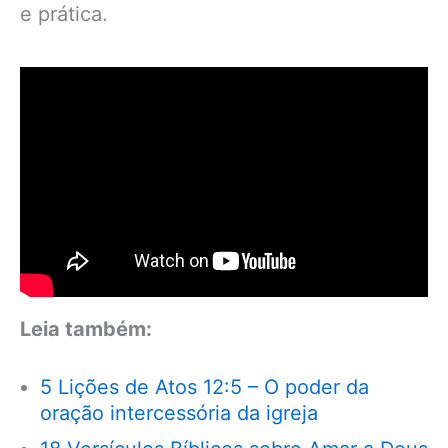
e prática.
Leia também:
5 Lições de Atos 12:5 – O poder da
oração intercessória da igreja