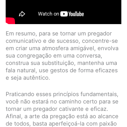
Em resumo, para se tornar um pregador
comunicativo e de sucesso, concentre-se
em criar uma atmosfera amigável, envolva
sua congregação em uma conversa,
construa sua substituição, mantenha uma
fala natural, use gestos de forma eficazes
e seja autêntico.
Praticando esses princípios fundamentais,
você não estará no caminho certo para se
tornar um pregador cativante e eficaz.
Afinal, a arte da pregação está ao alcance
de todos, basta aperfeiçoá-la com paixão