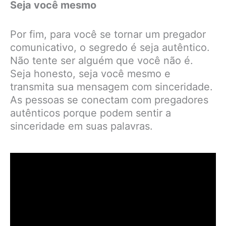
Seja você mesmo
Por fim, para você se tornar um pregador
comunicativo, o segredo é seja autêntico.
Não tente ser alguém que você não é.
Seja honesto, seja você mesmo e
transmita sua mensagem com sinceridade.
As pessoas se conectam com pregadores
autênticos porque podem sentir a
sinceridade em suas palavras.