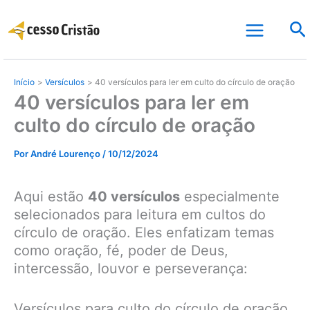
Ir
Pe
para
o
conteúdo
Início
Versículos
40 versículos para ler em culto do círculo de oração
40 versículos para ler em
culto do círculo de oração
Por
André Lourenço
/
10/12/2024
Aqui estão
40 versículos
especialmente
selecionados para leitura em cultos do
círculo de oração. Eles enfatizam temas
como oração, fé, poder de Deus,
intercessão, louvor e perseverança:
Versículos para culto do círculo de oração