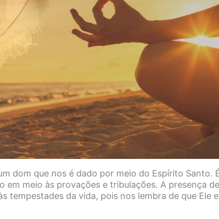
um dom que nos é dado por meio do Espírito Santo. 
o em meio às provações e tribulações. A presença d
s tempestades da vida, pois nos lembra de que Ele 