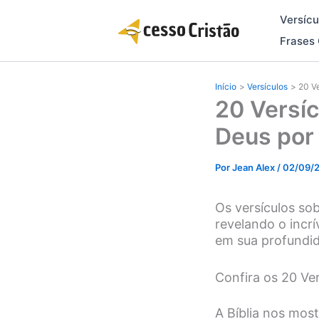
Ir
Versícu
para
o
Frases 
conteúdo
Início
Versículos
20 V
20 Versíc
Deus por
Por
Jean Alex
/
02/09/
Os versículos so
revelando o incr
em sua profundid
Confira os 20 Ve
A Bíblia nos mos