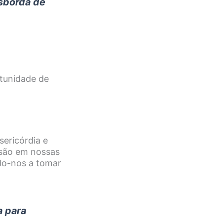
nsborda de
tunidade de
ericórdia e
isão em nossas
ndo-nos a tomar
a para