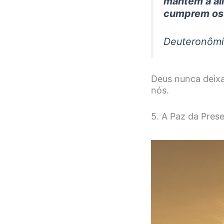
mantém a al
cumprem os
Deuteronômi
Deus nunca deix
nós.
5. A Paz da Pres