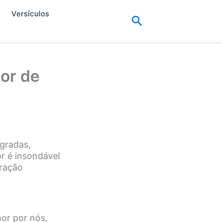
Versículos
Pesquisar
or de
gradas,
r é insondável
uração
or por nós,