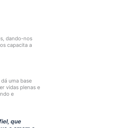
is, dando-nos
nos capacita a
s dá uma base
er vidas plenas e
ando e
iel, que