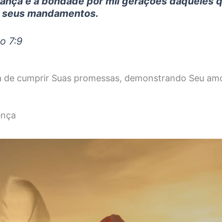
iança e a bondade por mil gerações daqueles 
 seus mandamentos.
o 7:9
a de cumprir Suas promessas, demonstrando Seu amo
ença