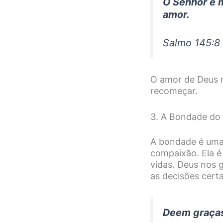
O Senhor é 
amor.
Salmo 145:8
O amor de Deus n
recomeçar.
3. A Bondade do
A bondade é uma 
compaixão. Ela é
vidas. Deus nos 
as decisões cert
Deem graças