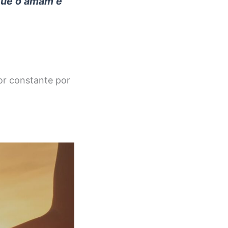
que o amam e
r constante por