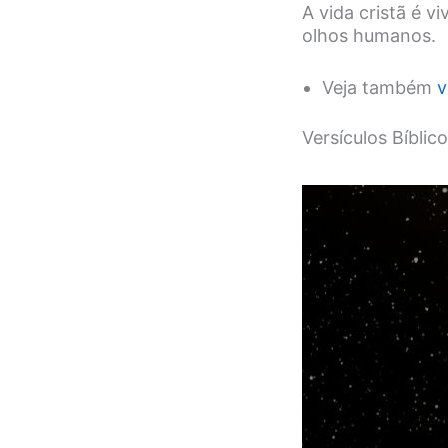
A vida cristã é v
olhos humanos.
Veja também
v
Versículos Bíblic