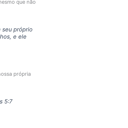
 mesmo que não
 seu próprio
hos, e ele
nossa própria
s 5:7