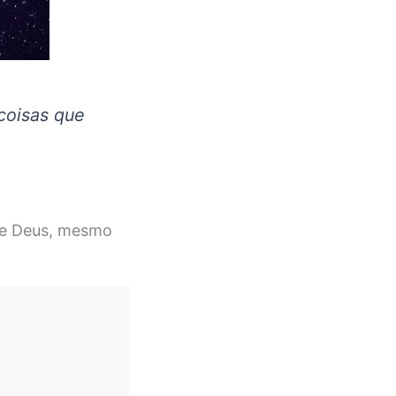
coisas que
 de Deus, mesmo