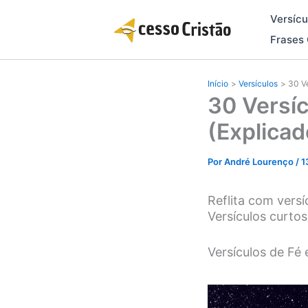
Ir
Versícu
para
o
Frases 
conteúdo
Início
Versículos
30 Ve
30 Versíc
(Explicad
Por
André Lourenço
/
1
Reflita com versí
Versículos curtos
Versículos de Fé 