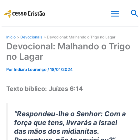
Ir
Pe
para
o
conteúdo
Início
Devocionais
Devocional: Malhando o Trigo no Lagar
Devocional: Malhando o Trigo
no Lagar
Por
Indiara Lourenço
/
18/01/2024
Texto bíblico:
Juízes 6:14
“Respondeu-lhe o Senhor: Com a
força que tens, livrarás a Israel
das mãos dos midianitas.