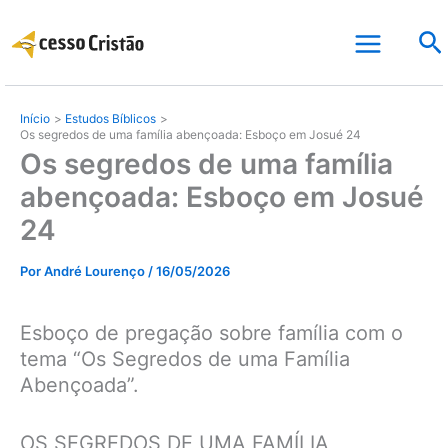
Ir
Pe
para
o
conteúdo
Início
Estudos Bíblicos
Os segredos de uma família abençoada: Esboço em Josué 24
Os segredos de uma família
abençoada: Esboço em Josué
24
Por
André Lourenço
/
16/05/2026
Esboço de pregação sobre família com o
tema “Os Segredos de uma Família
Abençoada”.
OS SEGREDOS DE UMA FAMÍLIA