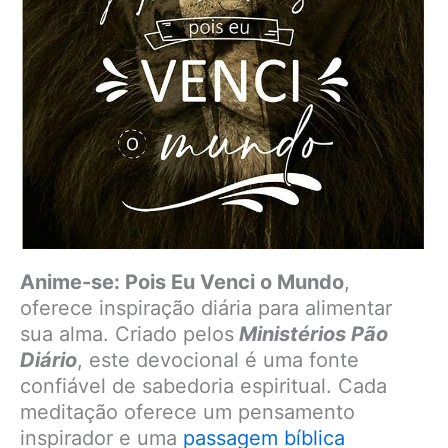
Anime-se: Pois Eu Venci o Mundo
,
oferece inspiração diária para alimentar
sua alma. Criado pelos
Ministérios Pão
Diário
, este devocional é uma fonte
confiável de sabedoria espiritual. Cada
meditação oferece um pensamento
inspirador e uma
passagem bíblica