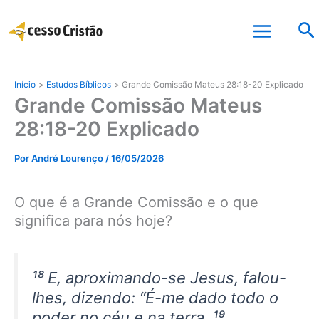
Ir
Pe
para
o
conteúdo
Início
Estudos Bíblicos
Grande Comissão Mateus 28:18-20 Explicado
Grande Comissão Mateus
28:18-20 Explicado
Por
André Lourenço
/
16/05/2026
O que é a Grande Comissão e o que
significa para nós hoje?
¹⁸ E, aproximando-se Jesus, falou-
lhes, dizendo: “É-me dado todo o
poder no céu e na terra. ¹⁹