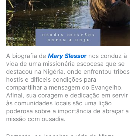
A biografia de
Mary Slesso
r
nos conduz à
vida de uma missionária escocesa que se
destacou na Nigéria, onde enfrentou tribos
hostis e difíceis condições para
compartilhar a mensagem do Evangelho.
Afinal, sua coragem e dedicação em servir
às comunidades locais são uma lição
poderosa sobre a importância de abraçar a
missão com ousadia.