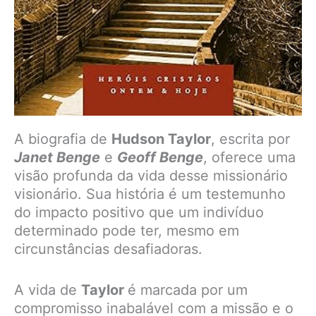
A biografia de
Hudson Taylor
, escrita por
Janet Benge
e
Geoff Benge
, oferece uma
visão profunda da vida desse missionário
visionário. Sua história é um testemunho
do impacto positivo que um indivíduo
determinado pode ter, mesmo em
circunstâncias desafiadoras.
A vida de
Taylor
é marcada por um
compromisso inabalável com a missão e o