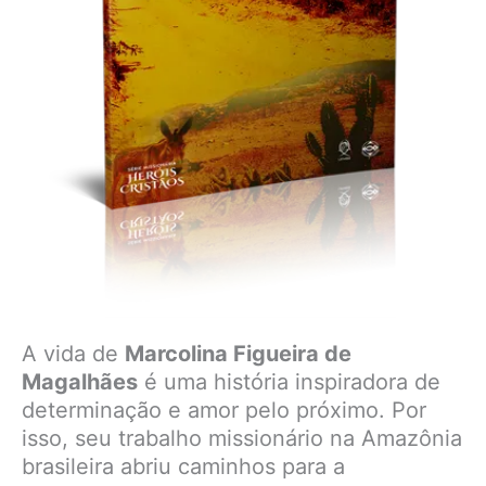
A vida de
Marcolina Figueira de
Magalhães
é uma história inspiradora de
determinação e amor pelo próximo. Por
isso, seu trabalho missionário na Amazônia
brasileira abriu caminhos para a